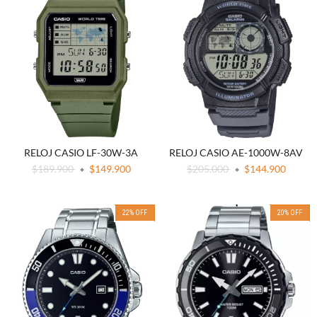
RELOJ CASIO LF-30W-3A
RELOJ CASIO AE-1000W-8AV
$189.900
$149.900
$205.000
$144.900
22
%
OFF
20
%
OFF