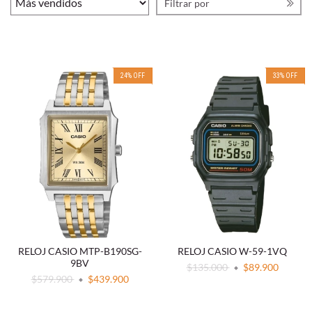
Filtrar por
24
%
OFF
33
%
OFF
RELOJ CASIO MTP-B190SG-
RELOJ CASIO W-59-1VQ
9BV
$135.000
$89.900
$579.900
$439.900