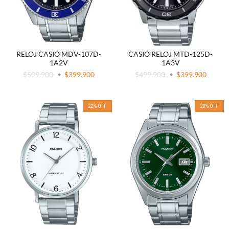
RELOJ CASIO MDV-107D-
CASIO RELOJ MTD-125D-
1A2V
1A3V
$509.900
$399.900
$499.900
$399.900
22
%
OFF
23
%
OFF