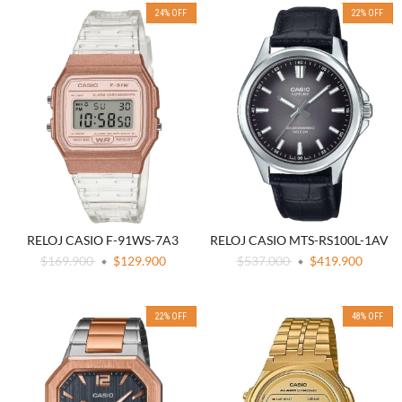
24
%
OFF
22
%
OFF
RELOJ CASIO F-91WS-7A3
RELOJ CASIO MTS-RS100L-1AV
$169.900
$129.900
$537.000
$419.900
22
%
OFF
48
%
OFF