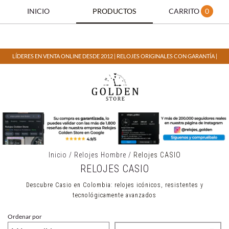
INICIO
PRODUCTOS
CARRITO
0
LÍDERES EN VENTA ONLINE DESDE 2012 | RELOJES ORIGINALES CON GARANTÍA |
Inicio
/
Relojes Hombre
/
Relojes CASIO
RELOJES CASIO
Descubre Casio en Colombia: relojes icónicos, resistentes y
tecnológicamente avanzados
Ordenar por