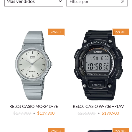
Filtrar por
22
%
OFF
22
%
OFF
RELOJ CASIO MQ-24D-7E
RELOJ CASIO W-736H-1AV
$179.900
$139.900
$255.000
$199.900
22
%
OFF
22
%
OFF