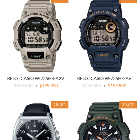
RELOJ CASIO W-735H-8A2V
RELOJ CASIO W-735H-2AV
$255.000
$199.900
$255.000
$199.900
21
%
OFF
20
%
OFF