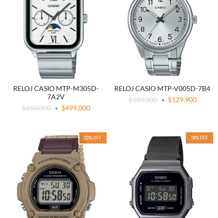
RELOJ CASIO MTP-M305D-
RELOJ CASIO MTP-V005D-7B4
7A2V
$180.000
$129.900
$650.000
$499.000
20
%
OFF
18
%
OFF