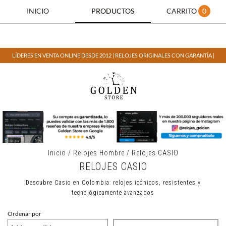
INICIO
PRODUCTOS
CARRITO
0
LÍDERES EN VENTA ONLINE DESDE 2012 | RELOJES ORIGINALES CON GARANTÍA |
Inicio
/
Relojes Hombre
/
Relojes CASIO
RELOJES CASIO
Descubre Casio en Colombia: relojes icónicos, resistentes y
tecnológicamente avanzados
Ordenar por