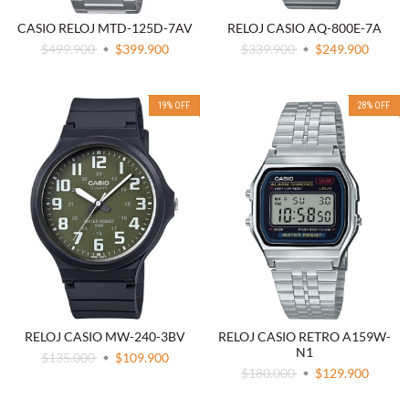
CASIO RELOJ MTD-125D-7AV
RELOJ CASIO AQ-800E-7A
$499.900
$399.900
$339.900
$249.900
19
%
OFF
28
%
OFF
RELOJ CASIO MW-240-3BV
RELOJ CASIO RETRO A159W-
N1
$135.000
$109.900
$180.000
$129.900