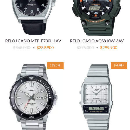
RELOJ CASIO MTP-E730L-1AV
RELOJ CASIO AQS810W-3AV
$368.000
$289.900
$375.000
$299.900
20
%
OFF
26
%
OFF