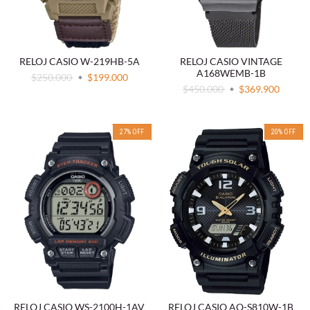
RELOJ CASIO W-219HB-5A
RELOJ CASIO VINTAGE
A168WEMB-1B
$250.000
$199.000
$450.000
$369.900
27
%
OFF
20
%
OFF
RELOJ CASIO WS-2100H-1AV
RELOJ CASIO AQ-S810W-1B