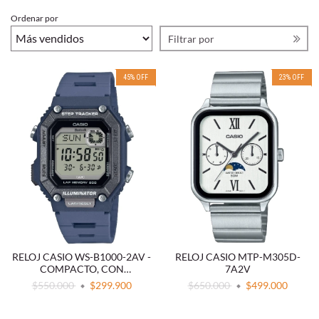
Ordenar por
Filtrar por
45
%
OFF
23
%
OFF
RELOJ CASIO WS-B1000-2AV -
RELOJ CASIO MTP-M305D-
COMPACTO, CON
7A2V
CONECTIVIDAD BLUETOOTH
$550.000
$299.900
$650.000
$499.000
Y CONTADOR DE PASOS
PARA UN ESTILO DE VIDA
ACTIVO