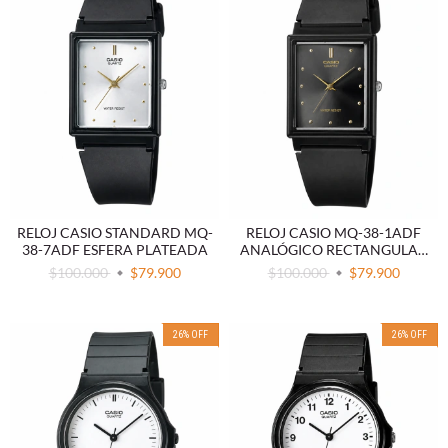
RELOJ CASIO STANDARD MQ-
RELOJ CASIO MQ-38-1ADF
38-7ADF ESFERA PLATEADA
ANALÓGICO RECTANGULAR
NEGRO
$100.000
$79.900
$100.000
$79.900
26
%
OFF
26
%
OFF