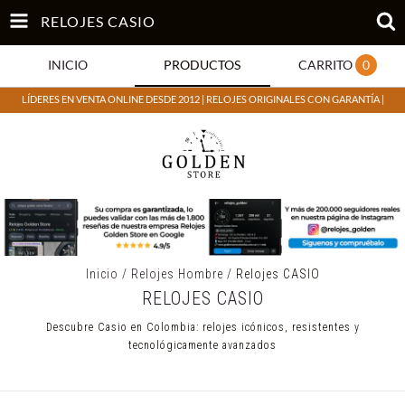
RELOJES CASIO
INICIO
PRODUCTOS
CARRITO
0
LÍDERES EN VENTA ONLINE DESDE 2012 | RELOJES ORIGINALES CON GARANTÍA |
Inicio
/
Relojes Hombre
/
Relojes CASIO
RELOJES CASIO
Descubre Casio en Colombia: relojes icónicos, resistentes y
tecnológicamente avanzados