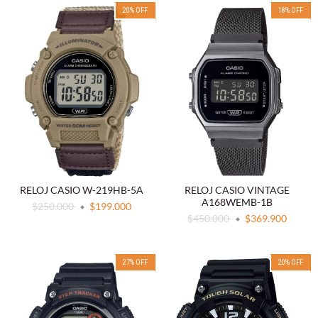
20
%
OFF
18
%
OFF
RELOJ CASIO W-219HB-5A
RELOJ CASIO VINTAGE
A168WEMB-1B
$250.000
$199.000
$450.000
$369.900
27
%
OFF
20
%
OFF