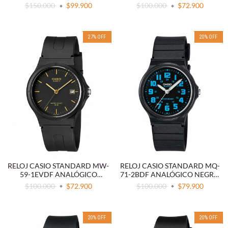
$150.000
$99.900
$100.000
$72.900
27
%
OFF
20
%
OFF
RELOJ CASIO STANDARD MW-
RELOJ CASIO STANDARD MQ-
59-1EVDF ANALÓGICO
71-2BDF ANALÓGICO NEGRO
NEGRO
AZUL
$100.000
$72.900
$100.000
$79.900
20
%
OFF
20
%
OFF