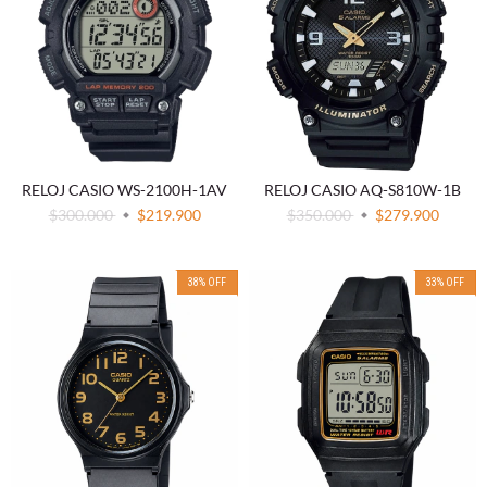
RELOJ CASIO WS-2100H-1AV
RELOJ CASIO AQ-S810W-1B
$300.000
$219.900
$350.000
$279.900
38
%
OFF
33
%
OFF