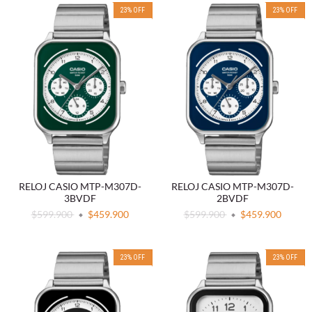
23
%
OFF
23
%
OFF
RELOJ CASIO MTP-M307D-
RELOJ CASIO MTP-M307D-
3BVDF
2BVDF
$599.900
$459.900
$599.900
$459.900
23
%
OFF
23
%
OFF