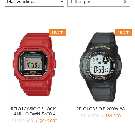
Filtrar por
35
%
OFF
18
%
OFF
RELOJ CASIO G SHOCK -
RELOJ CASIO F-200W-9A
ANILLO DWN-5600-4
$110.000
$89.900
$1.000.000
$649.000