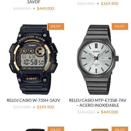
1AVDF
$224.900
$169.900
$559.000
$449.000
22
%
OFF
31
%
OFF
RELOJ CASIO W-735H-1A2V
RELOJ CASIO MTP-E735B-7AV
– ACERO INOXIDABLE
$255.000
$199.900
$650.000
$449.000
21
%
OFF
23
%
OFF