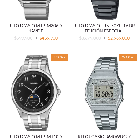
RELOJ CASIO MTP-M306D-
RELOJ CASIO TRN-50ZE-1ADR
1AVDF
EDICIÓN ESPECIAL
$599.900
$459.900
$3.679.000
$2.989.000
20
%
OFF
24
%
OFF
RELOJ CASIO MTP-M110D-
RELOJ CASIO B640WDG-7