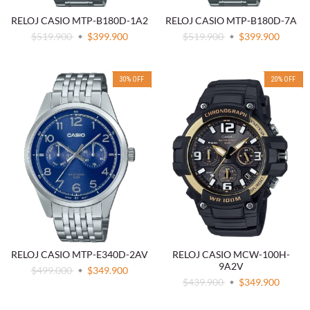
RELOJ CASIO MTP-B180D-1A2
RELOJ CASIO MTP-B180D-7A
$519.900
$399.900
$519.900
$399.900
30
%
OFF
20
%
OFF
RELOJ CASIO MTP-E340D-2AV
RELOJ CASIO MCW-100H-
9A2V
$499.000
$349.900
$439.900
$349.900