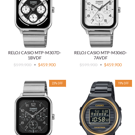
RELOJ CASIO MTP-M307D-
RELOJ CASIO MTP-M306D-
1BVDF
7AVDF
$599.900
$459.900
$599.900
$459.900
23
%
OFF
19
%
OFF