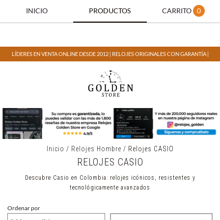
INICIO
PRODUCTOS
CARRITO
0
LÍDERES EN VENTA ONLINE DESDE 2012 | RELOJES ORIGINALES CON GARANTÍA |
Inicio
/
Relojes Hombre
/
Relojes CASIO
RELOJES CASIO
Descubre Casio en Colombia: relojes icónicos, resistentes y
tecnológicamente avanzados
Ordenar por