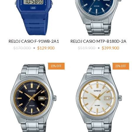
RELOJ CASIO F-91WB-2A1
RELOJ CASIO MTP-B180D-2A
$170.000
$129.900
$519.900
$399.900
23
%
OFF
23
%
OFF