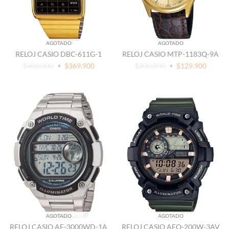
AGOTADO
AGOTADO
RELOJ CASIO DBC-611G-1
RELOJ CASIO MTP-1183Q-9A
$400.000
$369.900
$200.000
$129.900
AGOTADO
AGOTADO
RELOJ CASIO AE-3000WD-1A
RELOJ CASIO AEQ-200W-3AV