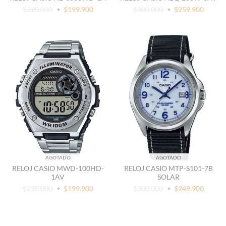
$220.000
$199.900
$300.000
$259.900
AGOTADO
AGOTADO
RELOJ CASIO MWD-100HD-
RELOJ CASIO MTP-S101-7B
1AV
SOLAR
$220.000
$199.900
$300.000
$249.900