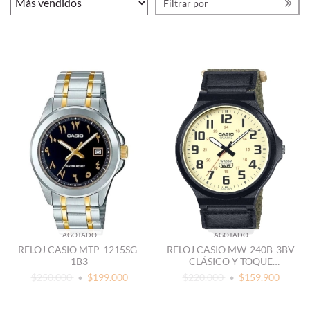
Filtrar por
AGOTADO
AGOTADO
RELOJ CASIO MTP-1215SG-
RELOJ CASIO MW-240B-3BV
1B3
CLÁSICO Y TOQUE
AVENTURERO
$250.000
$199.000
$220.000
$159.900