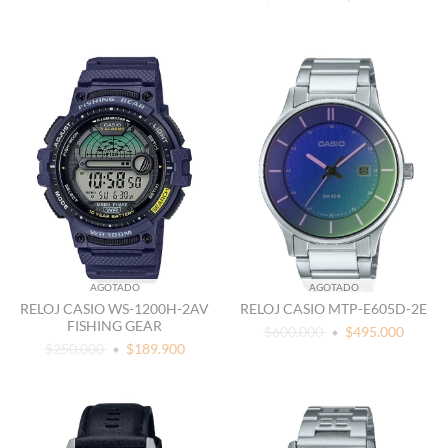
AGOTADO
AGOTADO
RELOJ CASIO WS-1200H-2AV
RELOJ CASIO MTP-E605D-2E
FISHING GEAR
$600.000
$495.000
$250.000
$189.900