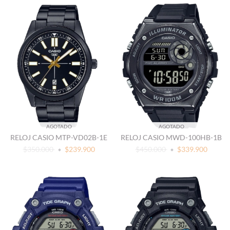
AGOTADO
AGOTADO
RELOJ CASIO MTP-VD02B-1E
RELOJ CASIO MWD-100HB-1B
$350.000
$239.900
$450.000
$339.900