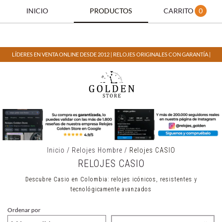
INICIO
PRODUCTOS
CARRITO
0
LÍDERES EN VENTA ONLINE DESDE 2012 | RELOJES ORIGINALES CON GARANTÍA |
Inicio
/
Relojes Hombre
/
Relojes CASIO
RELOJES CASIO
Descubre Casio en Colombia: relojes icónicos, resistentes y
tecnológicamente avanzados
Ordenar por