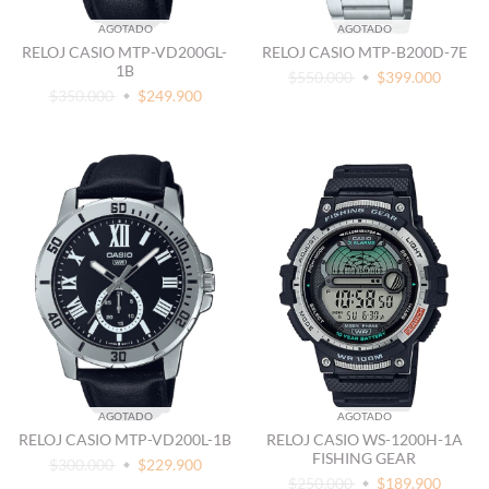
AGOTADO
AGOTADO
RELOJ CASIO MTP-VD200GL-
RELOJ CASIO MTP-B200D-7E
1B
$550.000
$399.000
$350.000
$249.900
AGOTADO
AGOTADO
RELOJ CASIO MTP-VD200L-1B
RELOJ CASIO WS-1200H-1A
FISHING GEAR
$300.000
$229.900
$250.000
$189.900