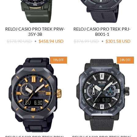
RELOJ CASIO PRO TREK PRW-
RELOJ CASIO PRO TREK PRJ-
35Y-3B
B001-1
$578.90 USD
$458.94 USD
$376.99 USD
$301.58 USD
19
%
OFF
24
%
OFF