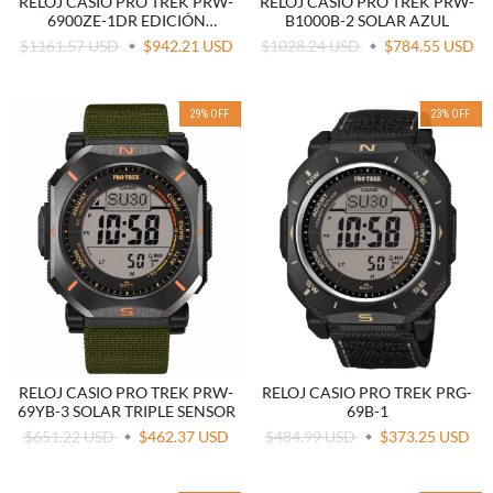
RELOJ CASIO PRO TREK PRW-
RELOJ CASIO PRO TREK PRW-
6900ZE-1DR EDICIÓN
B1000B-2 SOLAR AZUL
ESPECIAL
$1161.57 USD
$942.21 USD
$1028.24 USD
$784.55 USD
29
%
OFF
23
%
OFF
RELOJ CASIO PRO TREK PRW-
RELOJ CASIO PRO TREK PRG-
69YB-3 SOLAR TRIPLE SENSOR
69B-1
$651.22 USD
$462.37 USD
$484.99 USD
$373.25 USD