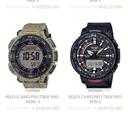
340L-5
B50-1
$490.09 USD
$359.54 USD
$578.90 USD
$445.23 USD
AGOTADO
AGOTADO
RELOJ CASIO PRO TREK PRG-
RELOJ CASIO PRO TREK PRT-
340SC-5
B70-1
$537.77 USD
$428.09 USD
$578.90 USD
$445.23 USD