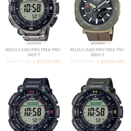
AGOTADO
AGOTADO
RELOJ CASIO PRO TREK PRG-
RELOJ CASIO PRO TREK PRJ-
340T-7
B001-5
$616.91 USD
$531.22 USD
$376.99 USD
$229.61 USD