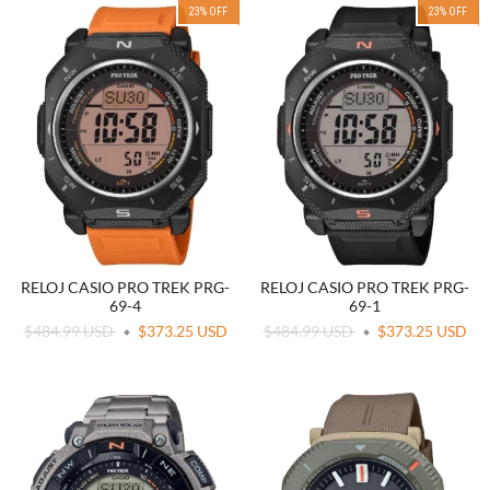
23
%
OFF
23
%
OFF
RELOJ CASIO PRO TREK PRG-
RELOJ CASIO PRO TREK PRG-
69-4
69-1
$484.99 USD
$373.25 USD
$484.99 USD
$373.25 USD