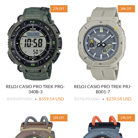
27
%
OFF
36
%
OFF
RELOJ CASIO PRO TREK PRG-
RELOJ CASIO PRO TREK PRJ-
340B-3
B001-7
$490.09 USD
$359.54 USD
$376.99 USD
$239.58 USD
20
%
OFF
24
%
OFF