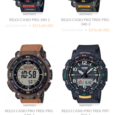
AGOTADO
AGOTADO
RELOJ CASIO PRG-340-1
RELOJ CASIO PRO TREK PRG-
340-3
$531.26 USD
$376.68 USD
$542.23 USD
$376.68 USD
AGOTADO
AGOTADO
RELOJ CASIO PRO TREK PRG-
RELOJ CASIO PRO TREK PRT-