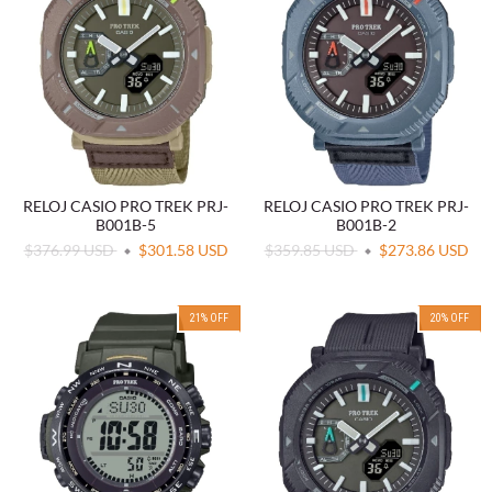
RELOJ CASIO PRO TREK PRJ-
RELOJ CASIO PRO TREK PRJ-
B001B-5
B001B-2
$376.99 USD
$301.58 USD
$359.85 USD
$273.86 USD
21
%
OFF
20
%
OFF