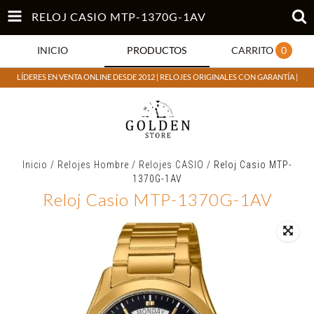
RELOJ CASIO MTP-1370G-1AV
INICIO
PRODUCTOS
CARRITO
0
LÍDERES EN VENTA ONLINE DESDE 2012 | RELOJES ORIGINALES CON GARANTÍA |
Inicio
/
Relojes Hombre
/
Relojes CASIO
/
Reloj Casio MTP-
1370G-1AV
Reloj Casio MTP-1370G-1AV