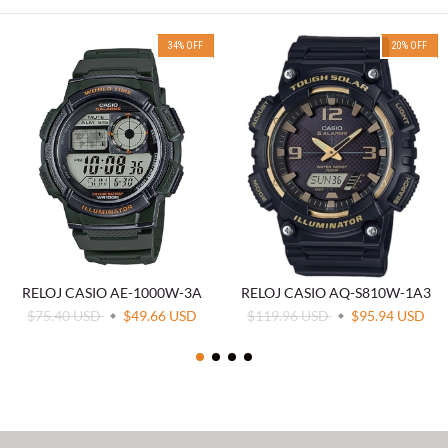
34
%
OFF
20
%
OFF
RELOJ CASIO AE-1000W-3A
RELOJ CASIO AQ-S810W-1A3
$75.40 USD
$49.66 USD
$119.96 USD
$95.94 USD