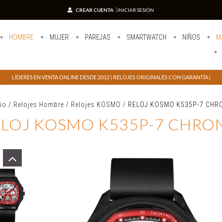
CREAR CUENTA
INICIAR SESIÓN
HOMBRE
MUJER
PAREJAS
SMARTWATCH
NIÑOS
M
LÍDERES EN VENTA ONLINE DESDE 2012 | RELOJES ORIGINALES CON GARANTÍA |
cio
/
Relojes Hombre
/
Relojes KOSMO
/
RELOJ KOSMO K535P-7 CHR
ELOJ KOSMO K535P-7 CHRO