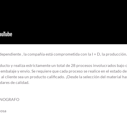
dependiente , la compañía está comprometida con la I + D, la producción.
ducto y realiza estrictamente un total de 28 procesos involucrados bajo c
 embalaje y envío. Se requiere que cada proceso se realice en el estado de
al cliente sea un producto calificado. ¡Desde la selección del material ha
dares de calidad.
RONOGRAFO
nosa