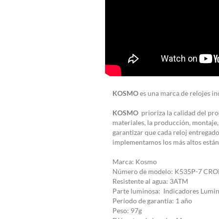
KOSMO
es una marca de relojes in
KOSMO
prioriza la calidad del pro
materiales, la producción, montaje,
garantizar que cada reloj entregado 
implementamos los más altos están
Marca: Kosmo
Número de modelo: K535P-7 C
Resistente al agua: 3ATM
Parte luminosa: Indicadores Lumi
Período de garantía: 1 año
Peso: 97g