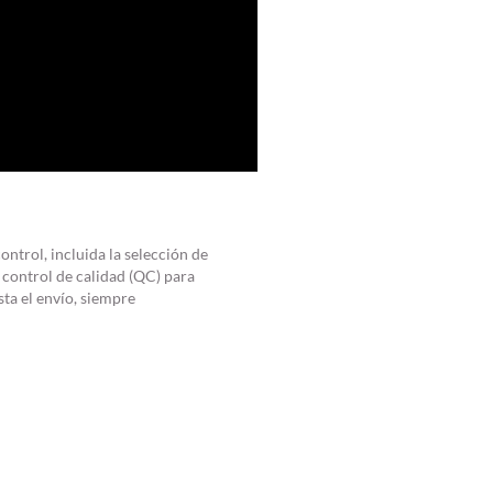
ontrol, incluida la selección de
 control de calidad (QC) para
sta el envío, siempre