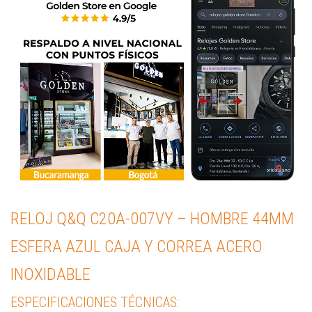
RELOJ Q&Q C20A-007VY – HOMBRE 44MM
ESFERA AZUL CAJA Y CORREA ACERO
INOXIDABLE
ESPECIFICACIONES TÉCNICAS: