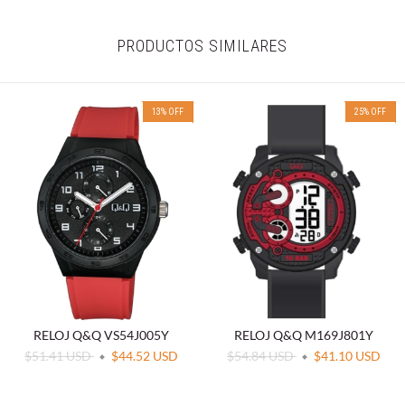
PRODUCTOS SIMILARES
13
%
OFF
25
%
OFF
RELOJ Q&Q VS54J005Y
RELOJ Q&Q M169J801Y
$51.41 USD
$44.52 USD
$54.84 USD
$41.10 USD