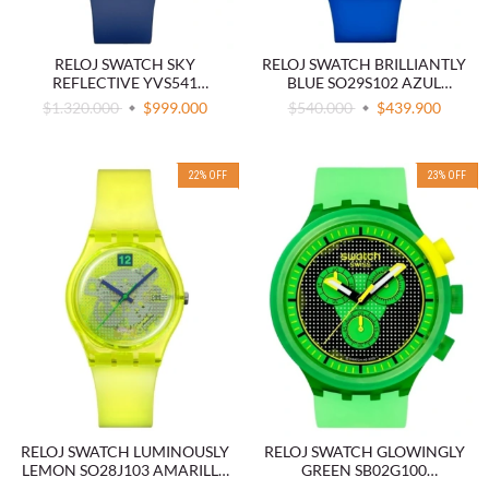
RELOJ SWATCH SKY
RELOJ SWATCH BRILLIANTLY
REFLECTIVE YVS541
BLUE SO29S102 AZUL
CRONÓGRAFO ACERO
TRANSPARENTE
$1.320.000
$999.000
$540.000
$439.900
INOXIDABLE AZUL
22
%
OFF
23
%
OFF
RELOJ SWATCH LUMINOUSLY
RELOJ SWATCH GLOWINGLY
LEMON SO28J103 AMARILLO
GREEN SB02G100
TRANSPARENTE
CRONÓGRAFO VERDE