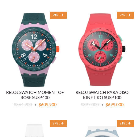
29
%
OFF
22
%
OFF
RELOJ SWATCH MOMENT OF
RELOJ SWATCH PARADISO
ROSE SUSP400
KINETIKO SUSP100
$864.900
$609.900
$897.000
$699.000
27
%
OFF
24
%
OFF