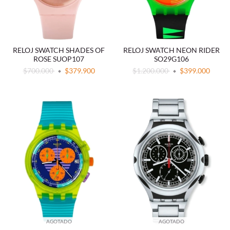
RELOJ SWATCH SHADES OF
RELOJ SWATCH NEON RIDER
ROSE SUOP107
SO29G106
$700.000
$379.900
$1.200.000
$399.000
AGOTADO
AGOTADO