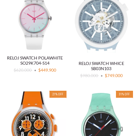
RELOJ SWATCH POLAWHITE
SO29K704-S14
RELOJ SWATCH WHICE
SB03N103
$620.000
$449.900
$980.000
$749.000
21
%
OFF
31
%
OFF