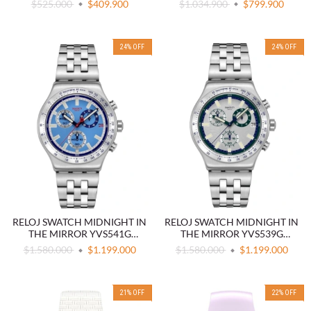
$525.000
$409.900
$1.034.900
$799.900
24
%
OFF
24
%
OFF
RELOJ SWATCH MIDNIGHT IN
RELOJ SWATCH MIDNIGHT IN
THE MIRROR YVS541G
THE MIRROR YVS539G
CRONÓGRAFO AZUL
CRONÓGRAFO ACERO
$1.580.000
$1.199.000
$1.580.000
$1.199.000
21
%
OFF
22
%
OFF