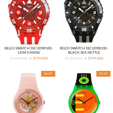
RELOJ SWATCH SSCU09R100 -
RELOJ SWATCH SSCU09B100 -
LION'S MANE
BLACK SEA NETTLE
$1.088.000
$799.000
$1.088.000
$799.000
46
%
OFF
67
%
OFF