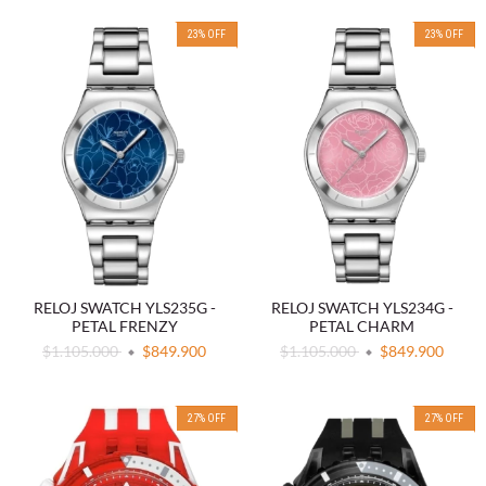
23
%
OFF
23
%
OFF
RELOJ SWATCH YLS235G -
RELOJ SWATCH YLS234G -
PETAL FRENZY
PETAL CHARM
$1.105.000
$849.900
$1.105.000
$849.900
27
%
OFF
27
%
OFF