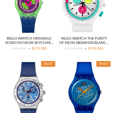
RELOJ SWATCH ORIGINALS
RELOJ SWATCH THE PURITY
SO28G704 NEON SKYCHART
OF NEON SB06W100 BLANCO
VERDE
OVERSIZE
$495.000
$379.900
$1.049.900
$799.000
24
%
OFF
19
%
OFF