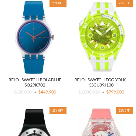
27
%
OFF
27
%
OFF
RELOJ SWATCH POLABLUE
RELOJ SWATCH EGG YOLK -
SO29K702
SSCU09J100
$620.000
$449.900
$1.088.000
$799.000
23
%
OFF
22
%
OFF