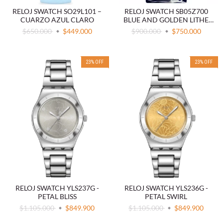
RELOJ SWATCH SO29L101 –
RELOJ SWATCH SB05Z700
CUARZO AZUL CLARO
BLUE AND GOLDEN LITHE
DANCER
$650.000
$449.000
$900.000
$750.000
23
%
OFF
23
%
OFF
RELOJ SWATCH YLS237G -
RELOJ SWATCH YLS236G -
PETAL BLISS
PETAL SWIRL
$1.105.000
$849.900
$1.105.000
$849.900