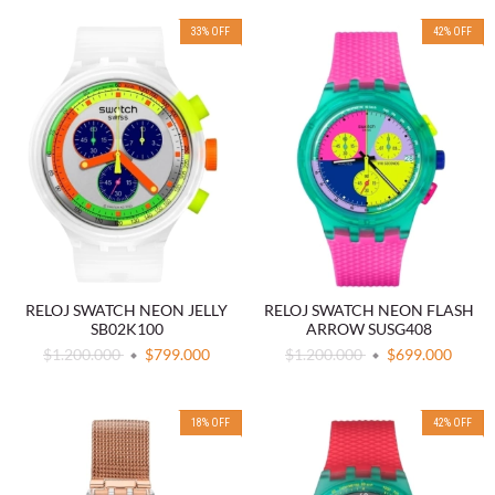
33
%
OFF
42
%
OFF
RELOJ SWATCH NEON JELLY
RELOJ SWATCH NEON FLASH
SB02K100
ARROW SUSG408
$1.200.000
$799.000
$1.200.000
$699.000
18
%
OFF
42
%
OFF