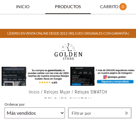
INICIO
PRODUCTOS
CARRITO
0
LÍDERES EN VENTA ONLINE DESDE 2012 | RELOJES ORIGINALES CON GARANTÍA |
Inicio
/
Relojes Mujer
/
Relojes SWATCH
RELOJES SWATCH
Ordenar por
Filtrar por