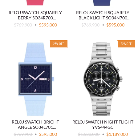
RELOJ SWATCH SQUARELY
RELOJ SWATCH SQUARELY
BERRY SO34R700
BLACKLIGHT SO34N700
BIOCERAMIC ROSA
BIOCERAMIC AZUL OSCURO
$769.900
$595.000
$769.900
$595.000
23
%
OFF
22
%
OFF
RELOJ SWATCH BRIGHT
RELOJ SWATCH NIGHT FLIGHT
ANGLE SO34L701
YVS444GC
BIOCERAMIC AZUL
$769.900
$595.000
$1.520.000
$1.189.000