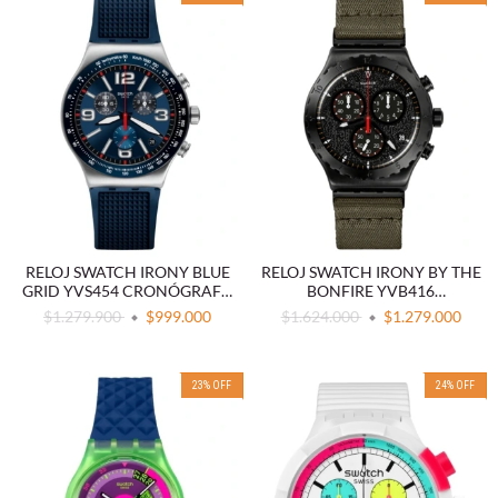
RELOJ SWATCH IRONY BLUE
RELOJ SWATCH IRONY BY THE
GRID YVS454 CRONÓGRAFO
BONFIRE YVB416
AZUL
CRONÓGRAFO NEGRO
$1.279.900
$999.000
$1.624.000
$1.279.000
23
%
OFF
24
%
OFF