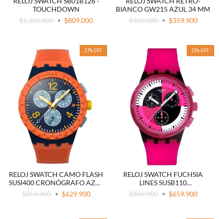
RELOJ SWATCH SB01B126 -
RELOJ SWATCH RETRO-
TOUCHDOWN
BIANCO GW215 AZUL 34 MM
$1.200.000
$809.000
$500.000
$359.900
27
%
OFF
23
%
OFF
RELOJ SWATCH CAMO FLASH
RELOJ SWATCH FUCHSIA
SUSI400 CRONÓGRAFO AZUL
LINES SUSB110
Y NARANJA
CRONÓGRAFO ROSA Y
$859.900
$629.900
$859.900
$659.900
NEGRO