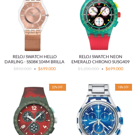
RELOJ SWATCH HELLO
RELOJ SWATCH NEON
DARLING - SS08K104M BRILLA
EMERALD CHRONO SUSG409
$850.000
$699.000
$1.200.000
$699.000
22
%
OFF
16
%
OFF