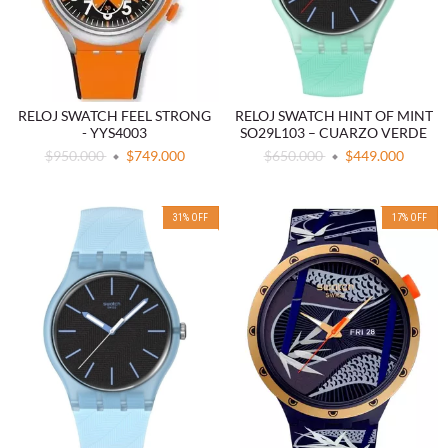
RELOJ SWATCH FEEL STRONG
RELOJ SWATCH HINT OF MINT
- YYS4003
SO29L103 – CUARZO VERDE
$950.000
$749.000
$650.000
$449.000
31
%
OFF
17
%
OFF