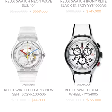
RELOJ SWATCH NEON WAVE
RELOJ SWATCH IRONY XLITE
SUSJ404
BLACK ENERGY YYS4000AG
$1.200.000
$669.000
$900.000
$749.900
AGOTADO
AGOTADO
RELOJ SWATCH CLEARLY NEW
RELOJ SWATCH BLACK
GENT SO29K100-S06
WHEEL - YYS4005
$650.000
$449.000
$950.000
$699.000