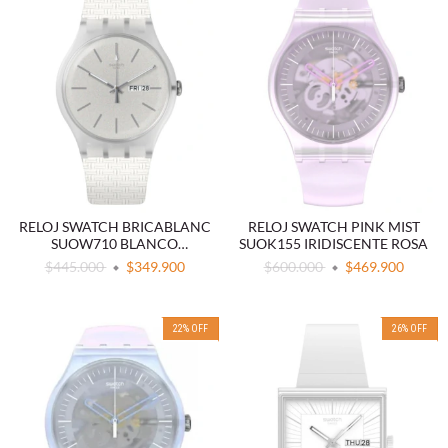
RELOJ SWATCH BRICABLANC
RELOJ SWATCH PINK MIST
SUOW710 BLANCO
SUOK155 IRIDISCENTE ROSA
MINIMALISTA
$445.000
$349.900
$600.000
$469.900
22
%
OFF
26
%
OFF