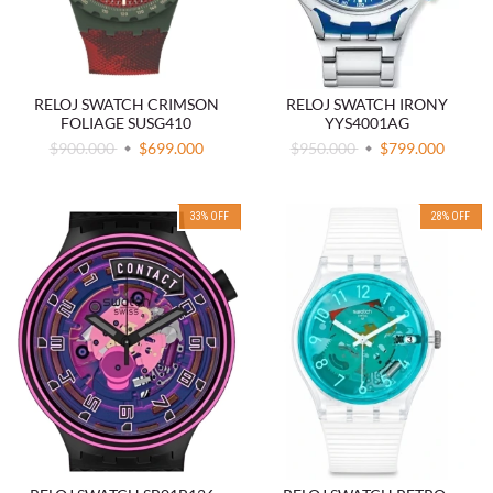
RELOJ SWATCH CRIMSON
RELOJ SWATCH IRONY
FOLIAGE SUSG410
YYS4001AG
$900.000
$699.000
$950.000
$799.000
33
%
OFF
28
%
OFF