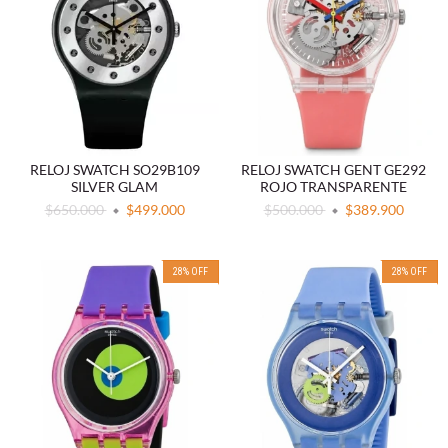
RELOJ SWATCH SO29B109
RELOJ SWATCH GENT GE292
SILVER GLAM
ROJO TRANSPARENTE
$650.000
$499.000
$500.000
$389.900
28
%
OFF
28
%
OFF