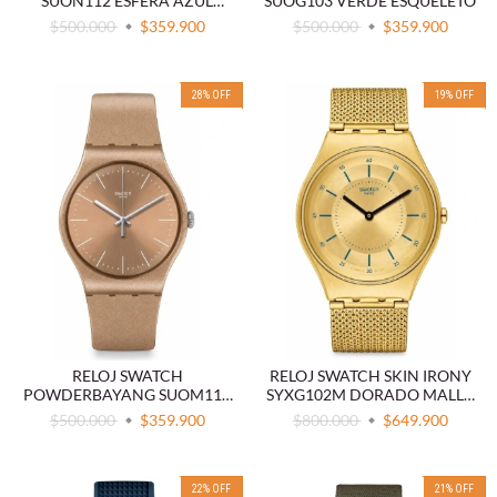
SUON112 ESFERA AZUL
SUOG103 VERDE ESQUELETO
SILICONA
$500.000
$359.900
$500.000
$359.900
28
%
OFF
19
%
OFF
RELOJ SWATCH
RELOJ SWATCH SKIN IRONY
POWDERBAYANG SUOM111
SYXG102M DORADO MALLA
SILICONA
MILANESA
$500.000
$359.900
$800.000
$649.900
22
%
OFF
21
%
OFF