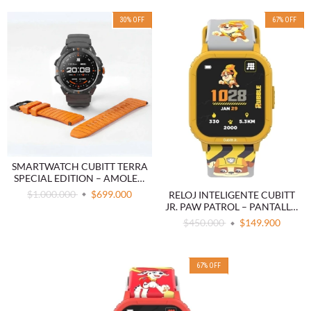
30
%
OFF
67
%
OFF
SMARTWATCH CUBITT TERRA
SPECIAL EDITION – AMOLED
GPS DUAL BAND RESISTENTE
$1.000.000
$699.000
RELOJ INTELIGENTE CUBITT
MILITAR
JR. PAW PATROL – PANTALLA
AMOLED, RESISTENCIA AL
$450.000
$149.900
AGUA IP68 Y JUEGOS
INTERACTIVOS
67
%
OFF