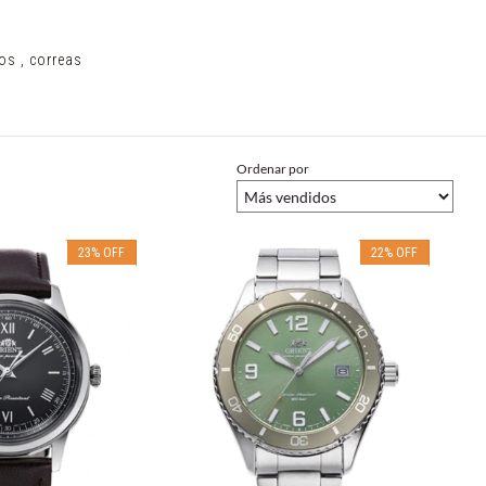
os , correas
Ordenar por
23
%
OFF
22
%
OFF