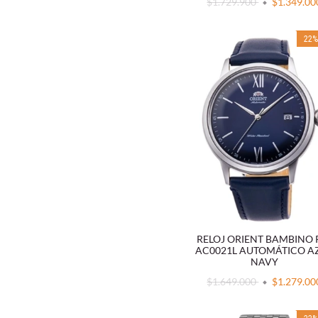
$1.729.900
$1.349.00
22
RELOJ ORIENT BAMBINO 
AC0021L AUTOMÁTICO A
NAVY
$1.649.000
$1.279.00