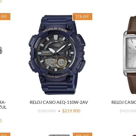
0
%
OFF
21
%
OFF
RA-
RELOJ CASIO AEQ-110W-2AV
RELOJ CASI
ZUL
$280.000
$219.900
$425.0
0