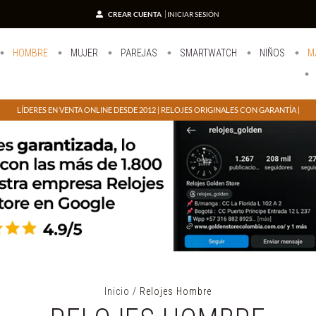
CREAR CUENTA
INICIAR SESIÓN
HOMBRE
MUJER
PAREJAS
SMARTWATCH
NIÑOS
M
LÍDERES EN VENTA ONLINE DESDE 2012 | RELOJES ORIGINALES CON GARANTÍA |
Inicio
/
Relojes Hombre