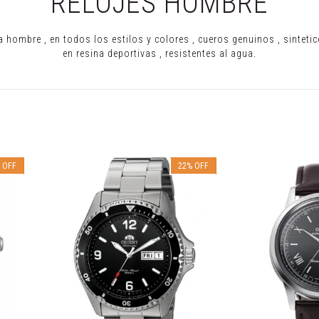
RELOJES HOMBRE
a hombre , en todos los estilos y colores , cueros genuinos , sintetic
en resina deportivas , resistentes al agua.
%
OFF
22
%
OFF