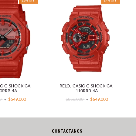
28
%
OFF
24
%
OFF
IO G-SHOCK GA-
RELOJ CASIO G-SHOCK GA-
00RRB-4A
110RRB-4A
00
$549.000
$856.000
$649.000
CONTACTANOS