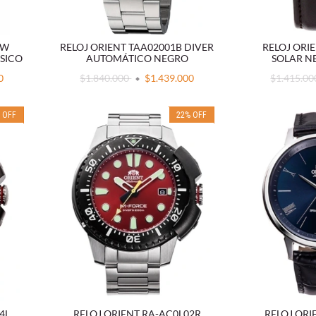
5W
RELOJ ORIENT TAA02001B DIVER
RELOJ ORI
SICO
AUTOMÁTICO NEGRO
SOLAR N
0
$1.840.000
$1.439.000
$1.415.0
%
OFF
22
%
OFF
4L
RELOJ ORIENT RA-AC0L02R
RELOJ ORI