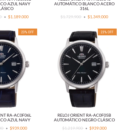
CO AZUL NAVY
AUTOMÁTICO BLANCO ACERO
LÁSICO
316L
00
$1.189.000
$1.729.900
$1.349.000
23
%
OFF
23
%
OFF
ENT RA-AC0F06L
RELOJ ORIENT RA-AC0F05B
CO AZUL NAVY
AUTOMÁTICO NEGRO CLÁSICO
00
$939.000
$1.219.900
$939.000