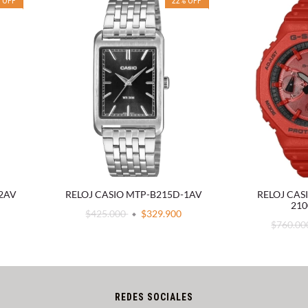
%
OFF
22
%
OFF
-2AV
RELOJ CASIO MTP-B215D-1AV
RELOJ CAS
21
$425.000
$329.900
$760.0
REDES SOCIALES