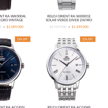
ENT RA-WK0004L
RELOJ ORIENT RA-WJ0001E
EGRO VINTAGE
SOLAR VERDE DIVER ZAFIRO
00
$1.089.000
$1.729.900
$1.349.000
23
%
OFF
22
%
OFF
ENT RA-AC0J05L
RELOJ ORIENT RA-AC0J04S