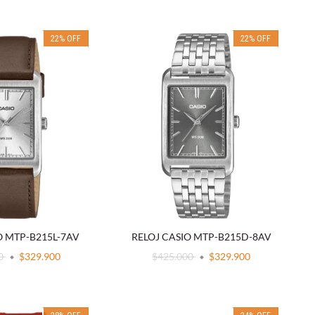
22
%
OFF
22
%
OFF
O MTP-B215L-7AV
RELOJ CASIO MTP-B215D-8AV
00
$329.900
$425.000
$329.900