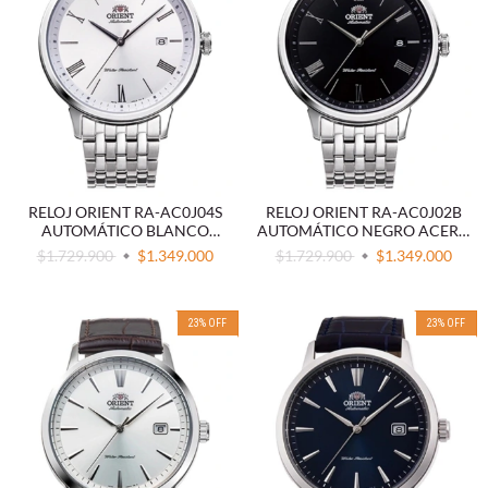
RELOJ ORIENT RA-AC0J04S
RELOJ ORIENT RA-AC0J02B
AUTOMÁTICO BLANCO
AUTOMÁTICO NEGRO ACERO
ACERO 316L
316L
$1.729.900
$1.349.000
$1.729.900
$1.349.000
23
%
OFF
23
%
OFF