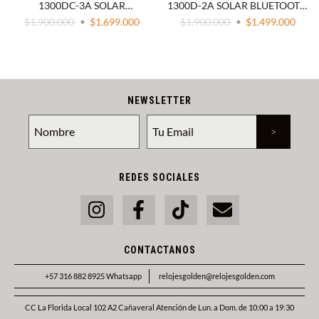
1300DC-3A SOLAR
1300D-2A SOLAR BLUETOOTH
BLUETOOTH ZAFIRO
ZAFIRO
$1.900.000
$1.699.000
$1.900.000
$1.499.000
NEWSLETTER
REDES SOCIALES
CONTACTANOS
+57 316 882 8925 Whatsapp
relojesgolden@relojesgolden.com
CC La Florida Local 102 A2 Cañaveral Atención de Lun. a Dom. de 10:00 a 19:30