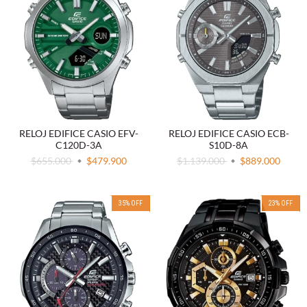
RELOJ EDIFICE CASIO EFV-
RELOJ EDIFICE CASIO ECB-
C120D-3A
S10D-8A
$655.000
$479.900
$1.139.000
$889.000
35
%
OFF
23
%
OFF