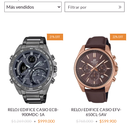
Filtrar por
21
%
OFF
22
%
OFF
RELOJ EDIFICE CASIO ECB-
RELOJ EDIFICE CASIO EFV-
900MDC-1A
650CL-5AV
$1.269.000
$999.000
$768.000
$599.900