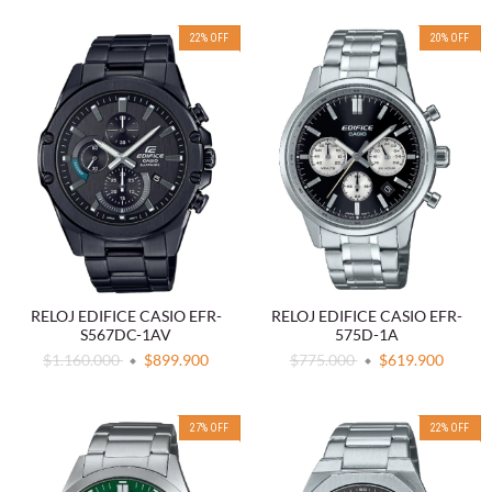
22
%
OFF
20
%
OFF
RELOJ EDIFICE CASIO EFR-
RELOJ EDIFICE CASIO EFR-
S567DC-1AV
575D-1A
$1.160.000
$899.900
$775.000
$619.900
27
%
OFF
22
%
OFF