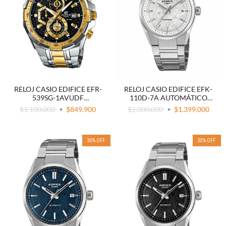
RELOJ CASIO EDIFICE EFR-
RELOJ CASIO EDIFICE EFK-
539SG-1AVUDF
110D-7A AUTOMÁTICO
CRONÓGRAFO DORADO
BLANCO
$1.100.000
$849.900
$2.000.000
$1.399.000
30
%
OFF
30
%
OFF