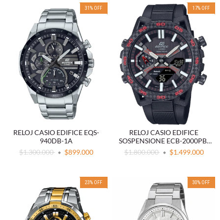
31
%
OFF
17
%
OFF
RELOJ CASIO EDIFICE EQS-
RELOJ CASIO EDIFICE
940DB-1A
SOSPENSIONE ECB-2000PB-
1A
$1.300.000
$899.000
$1.800.000
$1.499.000
23
%
OFF
30
%
OFF