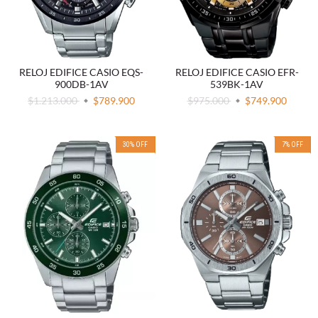
RELOJ EDIFICE CASIO EQS-
RELOJ EDIFICE CASIO EFR-
900DB-1AV
539BK-1AV
$1.213.000
$789.900
$975.000
$749.900
30
%
OFF
7
%
OFF