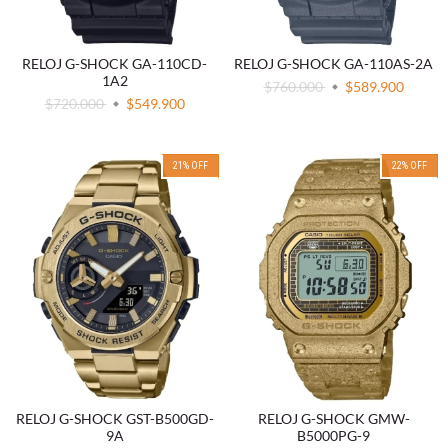
RELOJ G-SHOCK GA-110CD-
RELOJ G-SHOCK GA-110AS-2A
1A2
$760.000
$589.900
$720.000
$549.900
21
%
OFF
22
%
OFF
RELOJ G-SHOCK GST-B500GD-
RELOJ G-SHOCK GMW-
9A
B5000PG-9