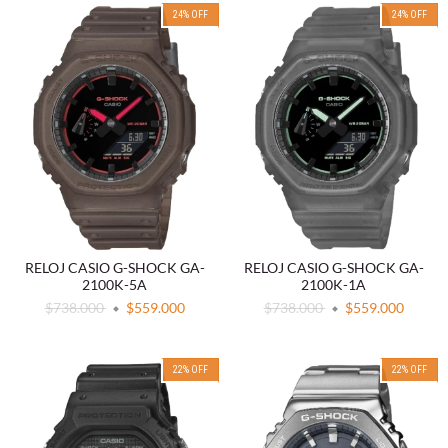
24
%
OFF
24
%
OFF
RELOJ CASIO G-SHOCK GA-
RELOJ CASIO G-SHOCK GA-
2100K-5A
2100K-1A
$738.000
$559.000
$738.000
$559.000
22
%
OFF
22
%
OFF