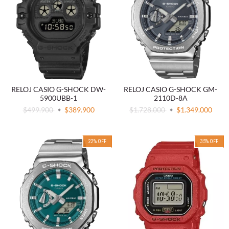
RELOJ CASIO G-SHOCK DW-
RELOJ CASIO G-SHOCK GM-
5900UBB-1
2110D-8A
$499.900
$389.900
$1.728.000
$1.349.000
22
%
OFF
35
%
OFF