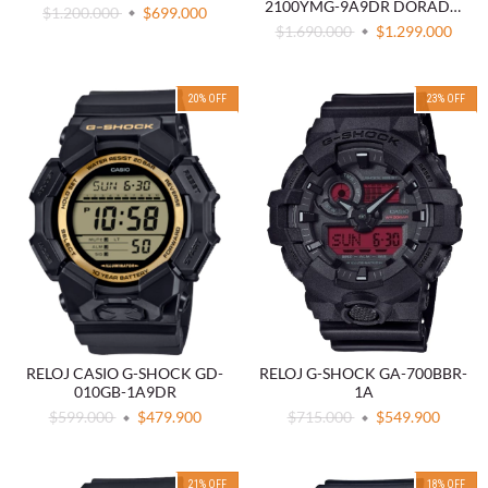
2100YMG-9A9DR DORADO
$1.200.000
$699.000
METALIZADO
$1.690.000
$1.299.000
20
%
OFF
23
%
OFF
RELOJ CASIO G-SHOCK GD-
RELOJ G-SHOCK GA-700BBR-
010GB-1A9DR
1A
$599.000
$479.900
$715.000
$549.900
21
%
OFF
18
%
OFF