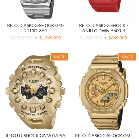
RELOJ CASIO G-SHOCK GM-
RELOJ CASIO G SHOCK -
2110D-3A1
ANILLO DWN-5600-4
$1.728.000
$1.349.000
$1.000.000
$649.000
42
%
OFF
23
%
OFF
RELOJ G-SHOCK GA-V01A-9A
RELOJ CASIO G-SHOCK GM-