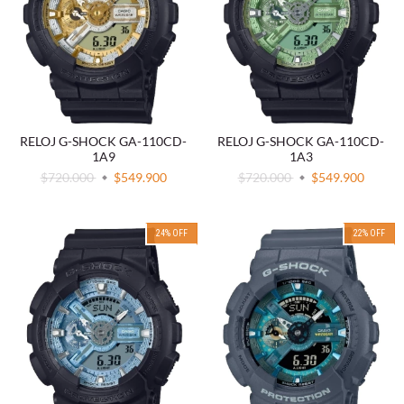
RELOJ G-SHOCK GA-110CD-
RELOJ G-SHOCK GA-110CD-
1A9
1A3
$720.000
$549.900
$720.000
$549.900
24
%
OFF
22
%
OFF