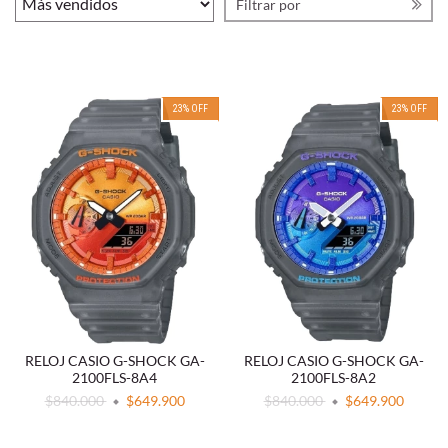
Filtrar por
23
%
OFF
23
%
OFF
RELOJ CASIO G-SHOCK GA-
RELOJ CASIO G-SHOCK GA-
2100FLS-8A4
2100FLS-8A2
$840.000
$649.900
$840.000
$649.900