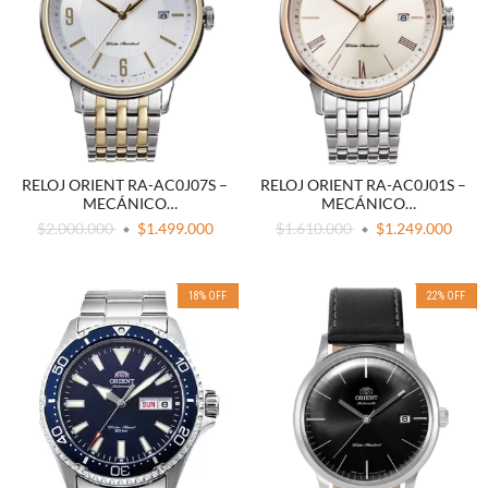
RELOJ ORIENT RA-AC0J07S –
RELOJ ORIENT RA-AC0J01S –
MECÁNICO
MECÁNICO
CONTEMPORÁNEO
CONTEMPORÁNEO
$2.000.000
$1.499.000
$1.610.000
$1.249.000
AUTOMÁTICO ACERO
AUTOMÁTICO ACERO
INOXIDABLE
INOXIDABLE
18
%
OFF
22
%
OFF