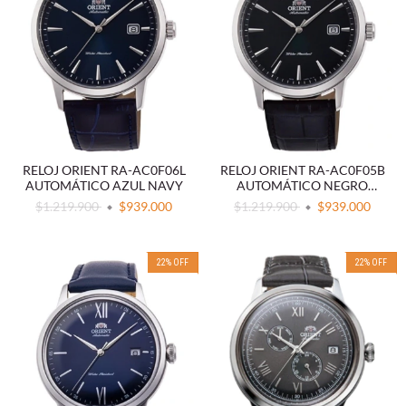
RELOJ ORIENT RA-AC0F06L
RELOJ ORIENT RA-AC0F05B
AUTOMÁTICO AZUL NAVY
AUTOMÁTICO NEGRO
CLÁSICO
$1.219.900
$939.000
$1.219.900
$939.000
22
%
OFF
22
%
OFF