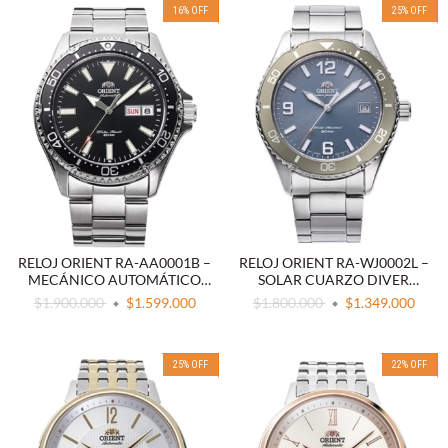
16
%
OFF
25
%
OFF
RELOJ ORIENT RA-AA0001B –
RELOJ ORIENT RA-WJ0002L –
MECÁNICO AUTOMÁTICO
SOLAR CUARZO DIVER
DIVER ACERO INOXIDABLE
ACERO INOXIDABLE AZUL
$1.900.000
$1.599.000
$1.800.000
$1.349.000
25
%
OFF
22
%
OFF