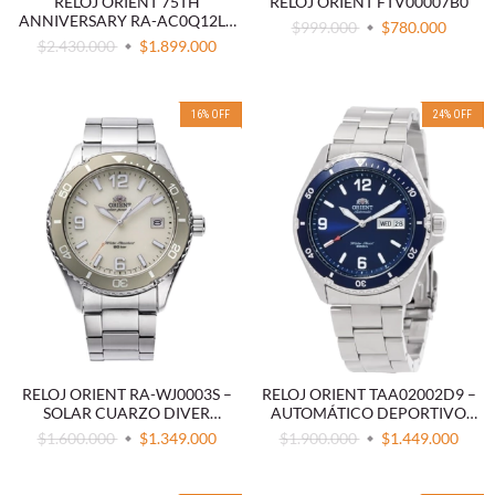
RELOJ ORIENT 75TH
RELOJ ORIENT FTV00007B0
ANNIVERSARY RA-AC0Q12L -
$999.000
$780.000
EDICIÓN LIMITADA
$2.430.000
$1.899.000
16
%
OFF
24
%
OFF
RELOJ ORIENT RA-WJ0003S –
RELOJ ORIENT TAA02002D9 –
SOLAR CUARZO DIVER
AUTOMÁTICO DEPORTIVO
ACERO INOXIDABLE MARFIL
ACERO INOXIDABLE AZUL
$1.600.000
$1.349.000
$1.900.000
$1.449.000