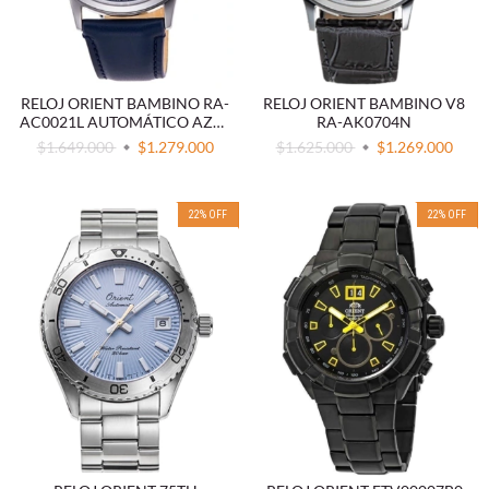
RELOJ ORIENT BAMBINO RA-
RELOJ ORIENT BAMBINO V8
AC0021L AUTOMÁTICO AZUL
RA-AK0704N
NAVY
$1.649.000
$1.279.000
$1.625.000
$1.269.000
22
%
OFF
22
%
OFF