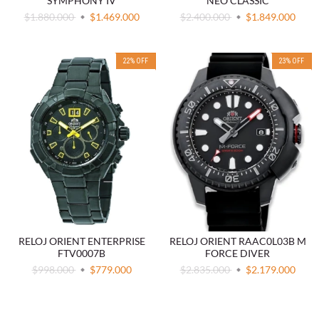
SYMPHONY IV
NEO CLASSIC
$1.880.000
$1.469.000
$2.400.000
$1.849.000
22
%
OFF
23
%
OFF
RELOJ ORIENT ENTERPRISE
RELOJ ORIENT RAAC0L03B M
FTV0007B
FORCE DIVER
$998.000
$779.000
$2.835.000
$2.179.000