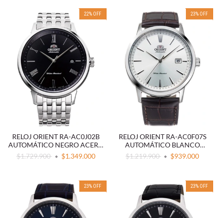
22
%
OFF
23
%
OFF
RELOJ ORIENT RA-AC0J02B
RELOJ ORIENT RA-AC0F07S
AUTOMÁTICO NEGRO ACERO
AUTOMÁTICO BLANCO
316L
CLÁSICO
$1.729.900
$1.349.000
$1.219.900
$939.000
23
%
OFF
23
%
OFF