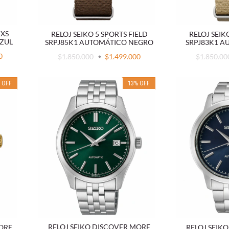
NXS
RELOJ SEIKO 5 SPORTS FIELD
RELOJ SEIK
ZUL
SRPJ85K1 AUTOMÁTICO NEGRO
SRPJ83K1 A
0
$1.850.000
$1.499.000
$1.850.0
%
OFF
13
%
OFF
RELOJ SEIKO DISCOVER MORE
MORE
RELOJ SEIK