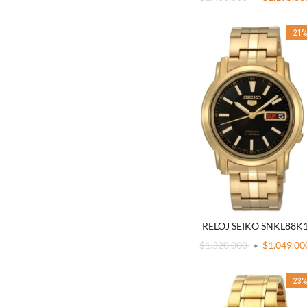
21
RELOJ SEIKO SNKL88K
$1.320.000
$1.049.00
23