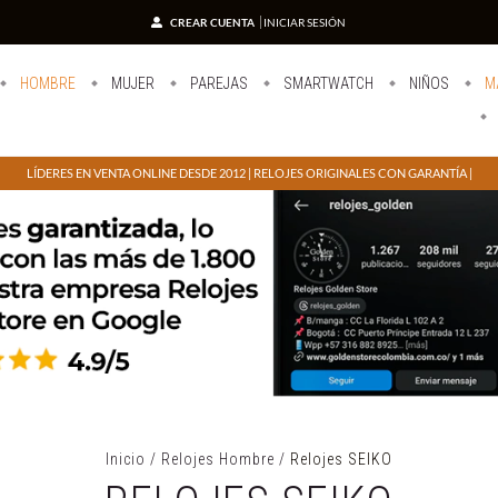
CREAR CUENTA
INICIAR SESIÓN
HOMBRE
MUJER
PAREJAS
SMARTWATCH
NIÑOS
M
LÍDERES EN VENTA ONLINE DESDE 2012 | RELOJES ORIGINALES CON GARANTÍA |
Inicio
/
Relojes Hombre
/
Relojes SEIKO