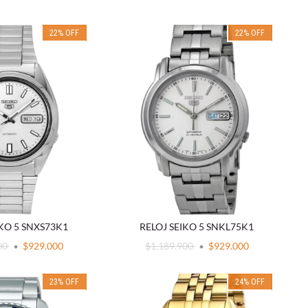
22
%
OFF
22
%
OFF
IKO 5 SNXS73K1
RELOJ SEIKO 5 SNKL75K1
00
$929.000
$1.189.900
$929.000
23
%
OFF
24
%
OFF