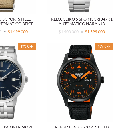
O 5 SPORTS FIELD
RELOJ SEIKO 5 SPORTS SRPJ47K1
UTOMÁTICO BEIGE
AUTOMÁTICO NARANJA
00
$1.499.000
$1.900.000
$1.599.000
13
%
OFF
16
%
OFF
RELOJ SEIKO 5 SPORTS FIELD
O DISCOVER MORE