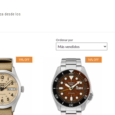
rca desde los
Ordenar por
19
%
OFF
16
%
OFF