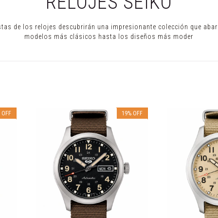
RELOJES SEIKO
tas de los relojes descubrirán una impresionante colección que aba
modelos más clásicos hasta los diseños más moder
%
OFF
19
%
OFF