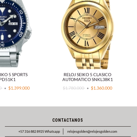
EIKO 5 SPORTS
RELOJ SEIKO 5 CLASICO
PD51K1
AUTOMATICO SNKL38K1
00
$1.399.000
$1.780.000
$1.360.000
CONTACTANOS
+57 316 882 8925 Whatsapp
relojesgolden@relojesgolden.com