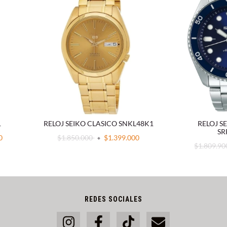
1
RELOJ SEIKO CLASICO SNKL48K1
RELOJ S
SR
0
$1.850.000
$1.399.000
$1.809.9
REDES SOCIALES