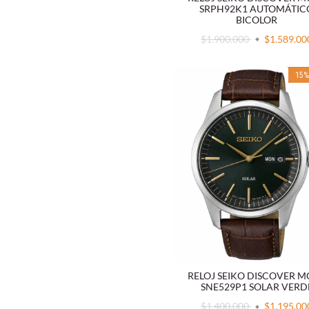
SRPH92K1 AUTOMÁTIC
BICOLOR
$1.900.000
$1.589.00
15
RELOJ SEIKO DISCOVER 
SNE529P1 SOLAR VERD
$1.400.000
$1.195.00