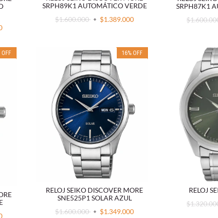
SRPH89K1 AUTOMÁTICO VERDE
O
SRPH87K1 A
$1.600.000
$1.389.000
$1.600.0
0
%
OFF
16
%
OFF
RELOJ SEIKO DISCOVER MORE
RELOJ S
MORE
SNE525P1 SOLAR AZUL
E
$1.320.0
$1.600.000
$1.349.000
0