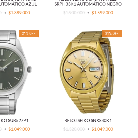
SRPH33K1 AUTOMÁTICO NEGRO
UTOMÁTICO AZUL
$1.900.000
$1.599.000
00
$1.389.000
21
%
OFF
21
%
OFF
EIKO SUR527P1
RELOJ SEIKO SNXS80K1
00
$1.049.000
$1.320.000
$1.049.000