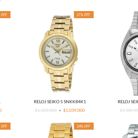
%
OFF
21
%
OFF
1
RELOJ SEIKO 5 SNKK84K1
RELOJ SE
0
$1.320.000
$1.039.000
$1.189.9
%
OFF
24
%
OFF