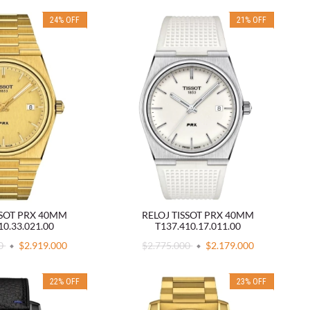
24
%
OFF
21
%
OFF
SSOT PRX 40MM
RELOJ TISSOT PRX 40MM
10.33.021.00
T137.410.17.011.00
00
$2.919.000
$2.775.000
$2.179.000
22
%
OFF
23
%
OFF