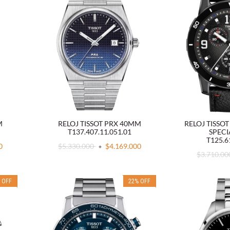
M
RELOJ TISSOT PRX 40MM
RELOJ TISSO
T137.407.11.051.01
SPECI
T125.6
0
$5.330.000
$4.169.000
$3.710.0
%
OFF
22
%
OFF