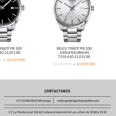
ISSOT PR 100
RELOJ TISSOT PR 100
10.11.051.00
JUNGFRAUBAHN
T150.410.11.031.00
00
$1.849.000
$2.425.900
$1.849.000
CONTACTANOS
+57 316 882 8925 Whatsapp
relojesgolden@relojesgolden.com
CC La Florida Local 102 A2 Cañaveral Atención de Lun. a Dom. de 10:00 a 19:30