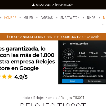
CREAR CUENTA
INICIAR SESIÓN
HOMBRE
MUJER
PAREJAS
SMARTWATCH
NIÑOS
M
LÍDERES EN VENTA ONLINE DESDE 2012 | RELOJES ORIGINALES CON GARANTÍA |
Inicio
/
Relojes Hombre
/
Relojes TISSOT