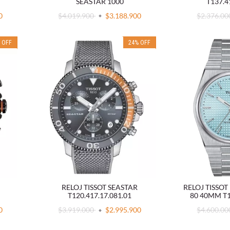
SEASTAR 1000
T137.4
$4.019.900
$3.188.900
0
$2.376.0
%
OFF
24
%
OFF
RELOJ TISSOT SEASTAR
RELOJ TISSO
T120.417.17.081.01
80 40MM T1
0
$3.919.000
$2.995.900
$4.600.0