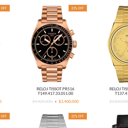
%
OFF
23
%
OFF
RELOJ TISSOT PR516
RELOJ TI
T149.417.33.051.00
T137.4
0
$4.420.000
$3.400.000
$3.850.0
%
OFF
22
%
OFF