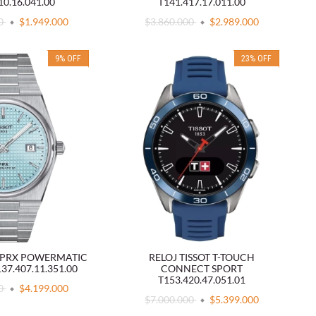
10.16.041.00
T141.417.17.011.00
00
$1.949.000
$3.860.000
$2.989.000
9
%
OFF
23
%
OFF
T PRX POWERMATIC
RELOJ TISSOT T-TOUCH
37.407.11.351.00
CONNECT SPORT
T153.420.47.051.01
00
$4.199.000
$7.000.000
$5.399.000