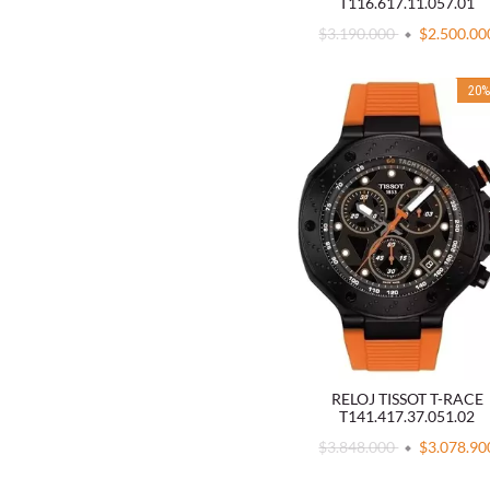
T116.617.11.057.01
$3.190.000
$2.500.00
20
RELOJ TISSOT T-RACE
T141.417.37.051.02
$3.848.000
$3.078.90