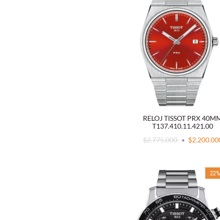
RELOJ TISSOT PRX 40M
T137.410.11.421.00
$2.775.000
$2.200.00
22