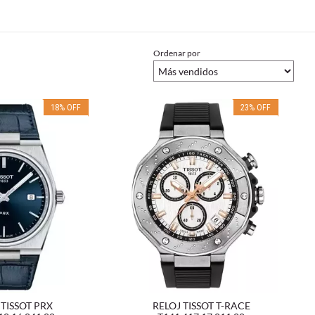
Ordenar por
18
%
OFF
23
%
OFF
 TISSOT PRX
RELOJ TISSOT T-RACE