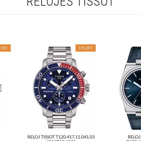
RELOJES TISSOT
%
OFF
21
%
OFF
RELOJ TISSOT T120.417.11.041.03
RELOJ