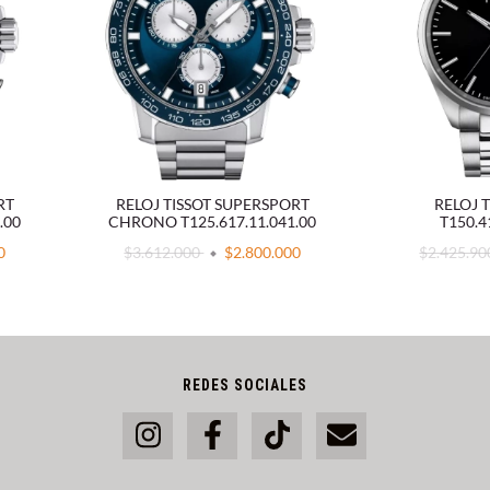
RT
RELOJ TISSOT SUPERSPORT
RELOJ T
.00
CHRONO T125.617.11.041.00
T150.4
0
$3.612.000
$2.800.000
$2.425.9
REDES SOCIALES