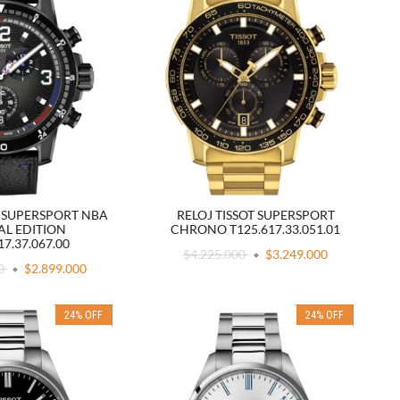
T SUPERSPORT NBA
RELOJ TISSOT SUPERSPORT
AL EDITION
CHRONO T125.617.33.051.01
17.37.067.00
$4.225.000
$3.249.000
00
$2.899.000
24
%
OFF
24
%
OFF