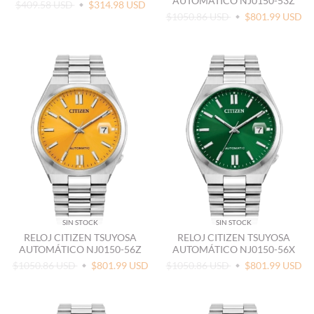
AUTOMÁTICO NJ0150-53Z
$409.58 USD
$314.98 USD
$1050.86 USD
$801.99 USD
SIN STOCK
SIN STOCK
RELOJ CITIZEN TSUYOSA
RELOJ CITIZEN TSUYOSA
AUTOMÁTICO NJ0150-56Z
AUTOMÁTICO NJ0150-56X
$1050.86 USD
$801.99 USD
$1050.86 USD
$801.99 USD