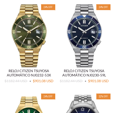
24
%
OFF
24
%
OFF
RELOJ CITIZEN TSUYOSA
RELOJ CITIZEN TSUYOSA
AUTOMÁTICO NJ0232-53X
AUTOMÁTICO NJ0230-59L
$1182.44 USD
$901.08 USD
$1182.44 USD
$901.08 USD
24
%
OFF
22
%
OFF