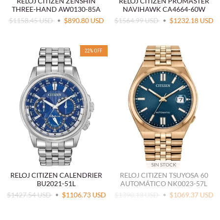
RELOJ CITIZEN ZENSHIN
RELOJ CITIZEN PROMASTER
THREE-HAND AW0130-85A
NAVIHAWK CA4664-60W
$1158.45 USD
$890.80 USD
$1564.99 USD
$1232.18 USD
22
%
OFF
SIN STOCK
RELOJ CITIZEN CALENDRIER
RELOJ CITIZEN TSUYOSA 60
BU2021-51L
AUTOMÁTICO NK0023-57L
$1427.54 USD
$1106.73 USD
$1390.18 USD
$1069.37 USD