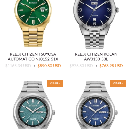
RELOJ CITIZEN TSUYOSA
RELOJ CITIZEN ROLAN
AUTOMÁTICO NJ0152-51X
AW0150-53L
$1165.34 USD
$890.80 USD
$976.83 USD
$763.98 USD
23
%
OFF
23
%
OFF