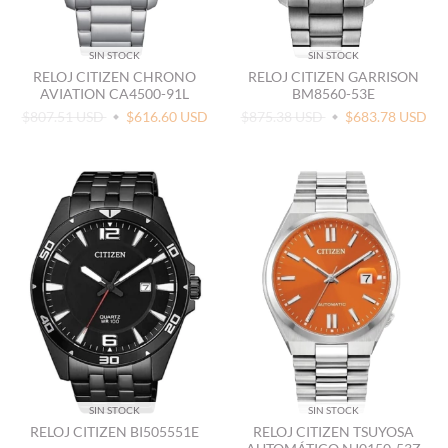
SIN STOCK
SIN STOCK
RELOJ CITIZEN CHRONO
RELOJ CITIZEN GARRISON
AVIATION CA4500-91L
BM8560-53E
$807.51 USD
$616.60 USD
$875.38 USD
$683.78 USD
SIN STOCK
SIN STOCK
RELOJ CITIZEN BI505551E
RELOJ CITIZEN TSUYOSA