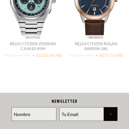
SIN STOCK
SIN STOCK
RELOJ CITIZEN ZENSHIN
RELOJ CITIZEN ROLAN
CA4610-85M
AW0096-06L
$1630.11 USD
$1232.18 USD
$822.56 USD
$657.73 USD
NEWSLETTER