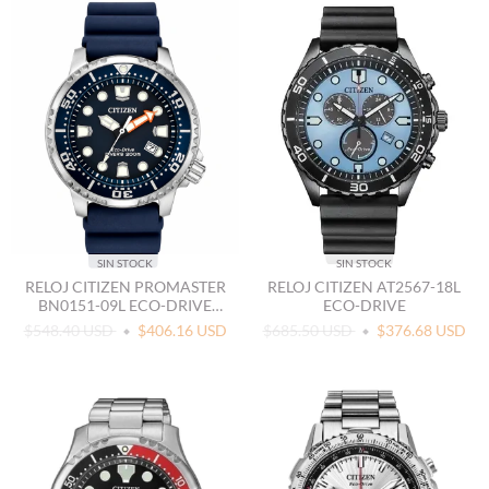
SIN STOCK
SIN STOCK
RELOJ CITIZEN PROMASTER
RELOJ CITIZEN AT2567-18L
BN0151-09L ECO-DRIVE
ECO-DRIVE
DIVER AZUL
$548.40 USD
$406.16 USD
$685.50 USD
$376.68 USD