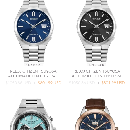
SIN STOCK
SIN STOCK
RELOJ CITIZEN TSUYOSA
RELOJ CITIZEN TSUYOSA
AUTOMÁTICO NJ0150-56L
AUTOMÁTICO NJ0150-56E
$1050.86 USD
$801.99 USD
$1050.86 USD
$801.99 USD