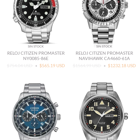
SIN STOCK
SIN STOCK
RELOJ CITIZEN PROMASTER
RELOJ CITIZEN PROMASTER
NY0085-86E
NAVIHAWK CA4660-61A
$754.04 USD
$565.19 USD
$1564.99 USD
$1232.18 USD