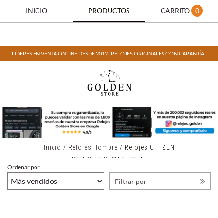
INICIO
PRODUCTOS
CARRITO
0
LÍDERES EN VENTA ONLINE DESDE 2012 | RELOJES ORIGINALES CON GARANTÍA |
Inicio
/
Relojes Hombre
/
Relojes CITIZEN
RELOJES CITIZEN
Ordenar por
Filtrar por