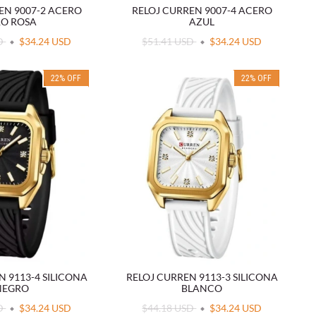
EN 9007-2 ACERO
RELOJ CURREN 9007-4 ACERO
O ROSA
AZUL
SD
$34.24 USD
$51.41 USD
$34.24 USD
22
%
OFF
22
%
OFF
N 9113-4 SILICONA
RELOJ CURREN 9113-3 SILICONA
NEGRO
BLANCO
SD
$34.24 USD
$44.18 USD
$34.24 USD