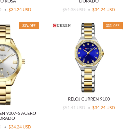
O ROSA
DORADO
SD
$34.24 USD
$51.38 USD
$34.24 USD
33
%
OFF
33
%
OFF
RELOJ CURREN 9100
$51.41 USD
$34.24 USD
EN 9007-5 ACERO
ORADO
SD
$34.24 USD