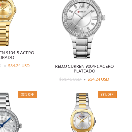
EN 9104-5 ACERO
ORADO
SD
$34.24 USD
RELOJ CURREN 9004-1 ACERO
PLATEADO
$51.41 USD
$34.24 USD
33
%
OFF
33
%
OFF