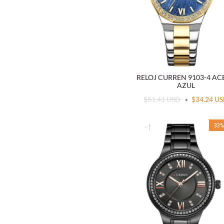
RELOJ CURREN 9103-4 A
AZUL
$51.41 USD
$34.24 U
33