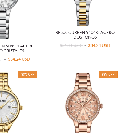
RELOJ CURREN 9104-3 ACERO
DOS TONOS
$51.41 USD
$34.24 USD
EN 9085-1 ACERO
O CRISTALES
SD
$34.24 USD
33
%
OFF
33
%
OFF