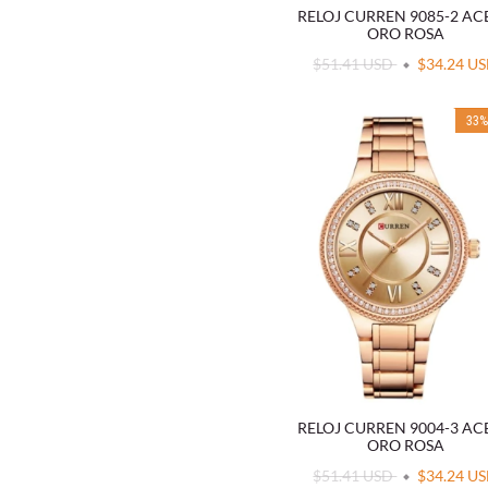
RELOJ CURREN 9085-2 A
ORO ROSA
$51.41 USD
$34.24 U
33
RELOJ CURREN 9004-3 A
ORO ROSA
$51.41 USD
$34.24 U