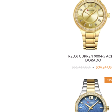
RELOJ CURREN 9004-5 A
DORADO
$51.41 USD
$34.24 U
33