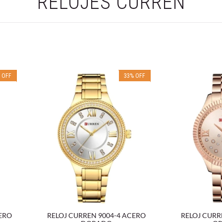
RELOJES CURREN
%
OFF
33
%
OFF
CERO
RELOJ CURREN 9004-4 ACERO
RELOJ CURR