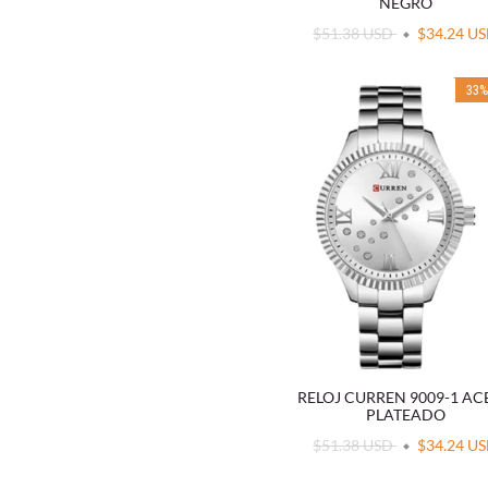
NEGRO
$51.38 USD
$34.24 U
33
RELOJ CURREN 9009-1 A
PLATEADO
$51.38 USD
$34.24 U