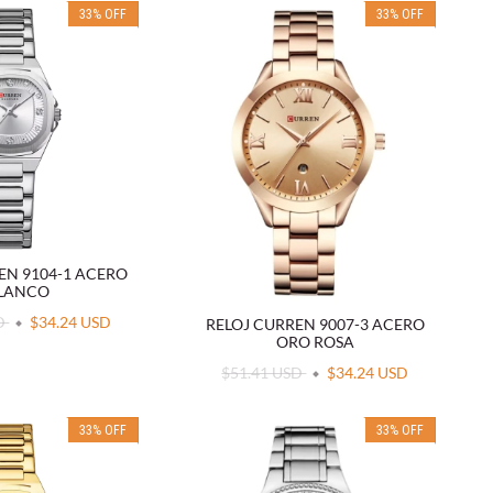
33
%
OFF
33
%
OFF
EN 9104-1 ACERO
LANCO
SD
$34.24 USD
RELOJ CURREN 9007-3 ACERO
ORO ROSA
$51.41 USD
$34.24 USD
33
%
OFF
33
%
OFF