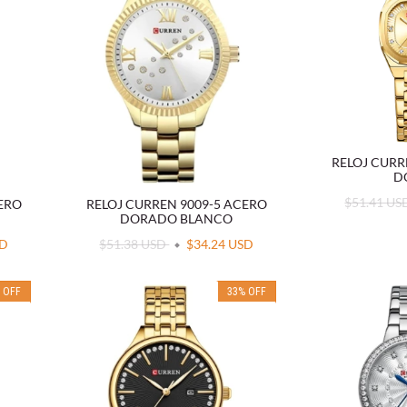
RELOJ CURR
D
$51.41 U
CERO
RELOJ CURREN 9009-5 ACERO
DORADO BLANCO
SD
$51.38 USD
$34.24 USD
%
OFF
33
%
OFF