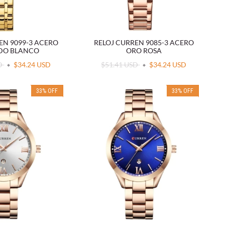
EN 9099-3 ACERO
RELOJ CURREN 9085-3 ACERO
DO BLANCO
ORO ROSA
SD
$34.24 USD
$51.41 USD
$34.24 USD
33
%
OFF
33
%
OFF