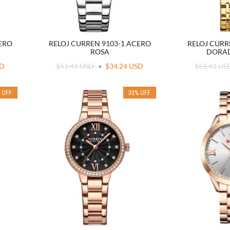
CERO
RELOJ CURREN 9103-1 ACERO
RELOJ CURR
ROSA
DORA
SD
$51.41 USD
$34.24 USD
$51.41 U
%
OFF
33
%
OFF