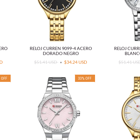
CERO
RELOJ CURREN 9099-4 ACERO
RELOJ CURR
DORADO NEGRO
BLANC
SD
$51.41 USD
$34.24 USD
$51.41 U
%
OFF
33
%
OFF