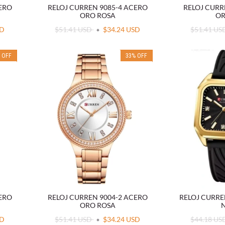
CERO
RELOJ CURREN 9085-4 ACERO
RELOJ CURR
ORO ROSA
OR
SD
$51.41 USD
$34.24 USD
$51.41 U
%
OFF
33
%
OFF
CERO
RELOJ CURREN 9004-2 ACERO
RELOJ CURRE
ORO ROSA
SD
$51.41 USD
$34.24 USD
$44.18 U