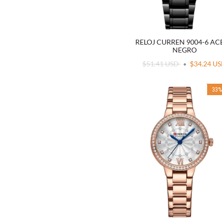
RELOJ CURREN 9004-6 A
NEGRO
$51.41 USD
$34.24 U
33