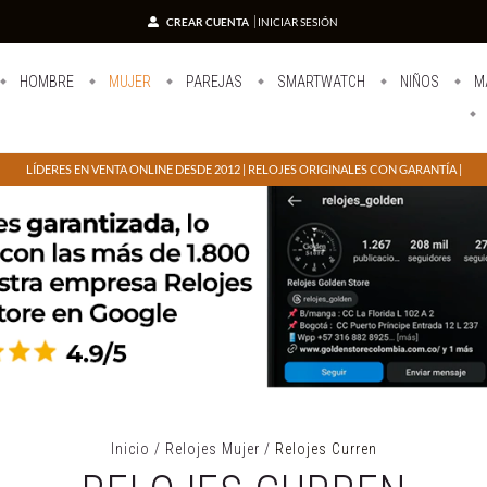
CREAR CUENTA
INICIAR SESIÓN
HOMBRE
MUJER
PAREJAS
SMARTWATCH
NIÑOS
M
LÍDERES EN VENTA ONLINE DESDE 2012 | RELOJES ORIGINALES CON GARANTÍA |
Inicio
/
Relojes Mujer
/
Relojes Curren