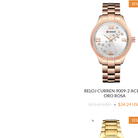
33
RELOJ CURREN 9009-2 A
ORO ROSA
$51.41 USD
$34.24 U
33