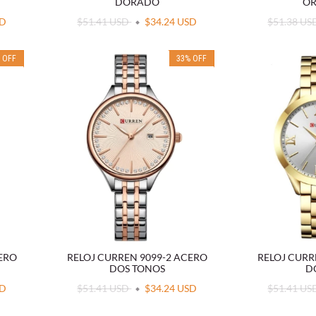
DORADO
OR
SD
$51.41 USD
$34.24 USD
$51.38 U
%
OFF
33
%
OFF
CERO
RELOJ CURREN 9099-2 ACERO
RELOJ CURR
DOS TONOS
D
SD
$51.41 USD
$34.24 USD
$51.41 U