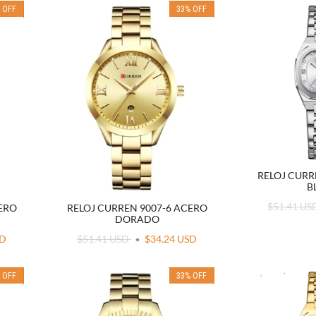
%
OFF
33
%
OFF
RELOJ CURR
B
$51.41 U
CERO
RELOJ CURREN 9007-6 ACERO
DORADO
SD
$51.41 USD
$34.24 USD
%
OFF
33
%
OFF