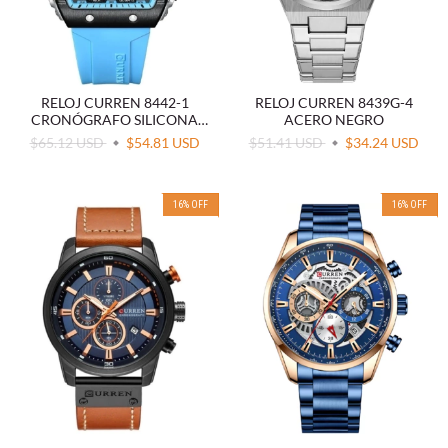
RELOJ CURREN 8442-1
RELOJ CURREN 8439G-4
CRONÓGRAFO SILICONA
ACERO NEGRO
AZUL
$65.12 USD
$54.81 USD
$51.41 USD
$34.24 USD
16
%
OFF
16
%
OFF