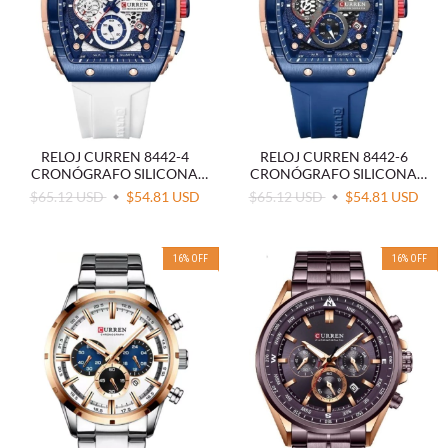
RELOJ CURREN 8442-4
RELOJ CURREN 8442-6
CRONÓGRAFO SILICONA
CRONÓGRAFO SILICONA
BLANCO
AZUL
$65.12 USD
$54.81 USD
$65.12 USD
$54.81 USD
16
%
OFF
16
%
OFF