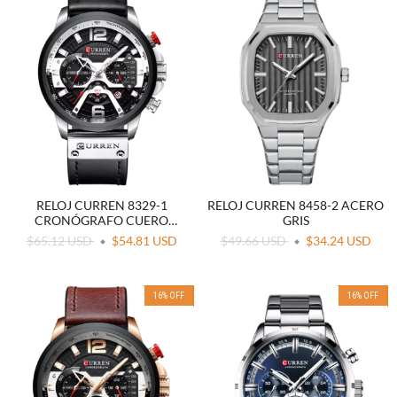
RELOJ CURREN 8329-1
RELOJ CURREN 8458-2 ACERO
CRONÓGRAFO CUERO
GRIS
NEGRO
$65.12 USD
$54.81 USD
$49.66 USD
$34.24 USD
16
%
OFF
16
%
OFF