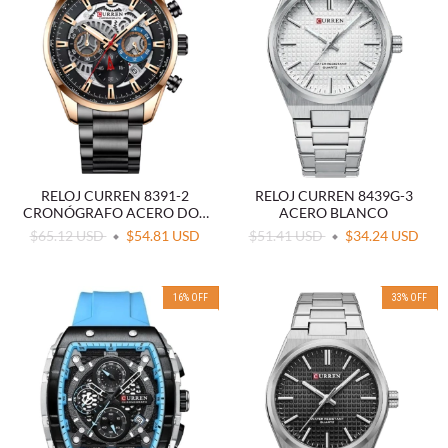
RELOJ CURREN 8391-2
RELOJ CURREN 8439G-3
CRONÓGRAFO ACERO DOS
ACERO BLANCO
TONOS
$65.12 USD
$54.81 USD
$51.41 USD
$34.24 USD
16
%
OFF
33
%
OFF