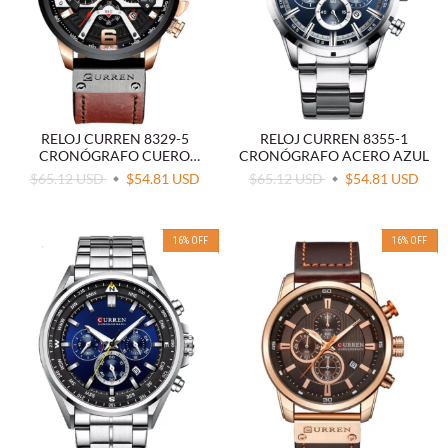
RELOJ CURREN 8329-5
RELOJ CURREN 8355-1
CRONÓGRAFO CUERO
CRONÓGRAFO ACERO AZUL
MARRÓN
$65.12 USD
$54.81 USD
$65.12 USD
$54.81 USD
16
%
OFF
16
%
OFF