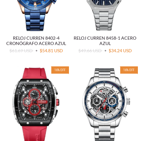
RELOJ CURREN 8402-4
RELOJ CURREN 8458-1 ACERO
CRONÓGRAFO ACERO AZUL
AZUL
$61.69 USD
$54.81 USD
$49.66 USD
$34.24 USD
16
%
OFF
16
%
OFF