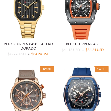
RELOJ CURREN 8458-5 ACERO
RELOJ CURREN 8438
DORADO
$41.13 USD
$34.24 USD
$49.66 USD
$34.24 USD
16
%
OFF
16
%
OFF