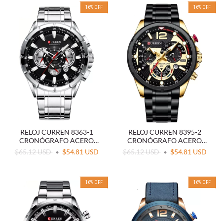
16
%
OFF
16
%
OFF
RELOJ CURREN 8363-1
RELOJ CURREN 8395-2
CRONÓGRAFO ACERO
CRONÓGRAFO ACERO
NEGRO
NEGRO DORADO
$65.12 USD
$54.81 USD
$65.12 USD
$54.81 USD
16
%
OFF
16
%
OFF