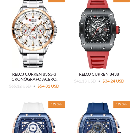
RELOJ CURREN 8363-3
RELOJ CURREN 8438
CRONÓGRAFO ACERO
$41.13 USD
$34.24 USD
BLANCO
$65.12 USD
$54.81 USD
16
%
OFF
16
%
OFF