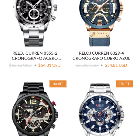
RELOJ CURREN 8355-2
RELOJ CURREN 8329-4
CRONÓGRAFO ACERO
CRONÓGRAFO CUERO AZUL
NEGRO
$65.12 USD
$54.81 USD
$65.12 USD
$54.81 USD
16
%
OFF
16
%
OFF