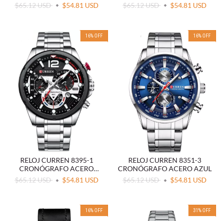
BLANCO
$65.12 USD
$54.81 USD
$65.12 USD
$54.81 USD
16
%
OFF
16
%
OFF
RELOJ CURREN 8395-1
RELOJ CURREN 8351-3
CRONÓGRAFO ACERO
CRONÓGRAFO ACERO AZUL
NEGRO
$65.12 USD
$54.81 USD
$65.12 USD
$54.81 USD
16
%
OFF
31
%
OFF