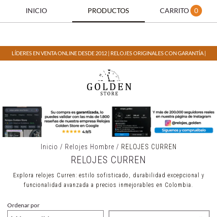
INICIO
PRODUCTOS
CARRITO
0
LÍDERES EN VENTA ONLINE DESDE 2012 | RELOJES ORIGINALES CON GARANTÍA |
Inicio
/
Relojes Hombre
/
RELOJES CURREN
RELOJES CURREN
Explora relojes Curren: estilo sofisticado, durabilidad excepcional y
funcionalidad avanzada a precios inmejorables en Colombia.
Ordenar por