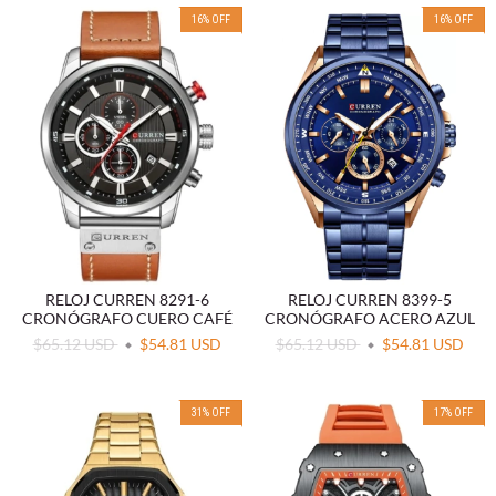
16
%
OFF
16
%
OFF
RELOJ CURREN 8291-6
RELOJ CURREN 8399-5
CRONÓGRAFO CUERO CAFÉ
CRONÓGRAFO ACERO AZUL
$65.12 USD
$54.81 USD
$65.12 USD
$54.81 USD
31
%
OFF
17
%
OFF