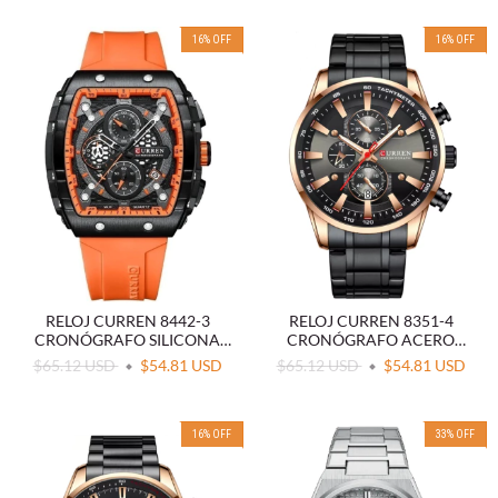
16
%
OFF
16
%
OFF
RELOJ CURREN 8442-3
RELOJ CURREN 8351-4
CRONÓGRAFO SILICONA
CRONÓGRAFO ACERO
NARANJA
NEGRO
$65.12 USD
$54.81 USD
$65.12 USD
$54.81 USD
16
%
OFF
33
%
OFF