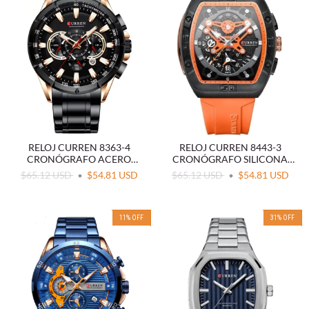
RELOJ CURREN 8363-4
RELOJ CURREN 8443-3
CRONÓGRAFO ACERO
CRONÓGRAFO SILICONA
NEGRO
NARANJA
$65.12 USD
$54.81 USD
$65.12 USD
$54.81 USD
11
%
OFF
31
%
OFF