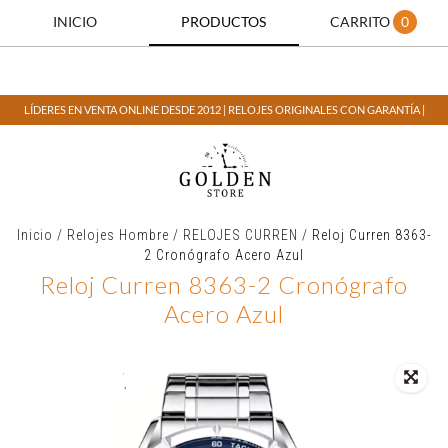
INICIO
PRODUCTOS
CARRITO
0
LÍDERES EN VENTA ONLINE DESDE 2012 | RELOJES ORIGINALES CON GARANTÍA |
Inicio
/
Relojes Hombre
/
RELOJES CURREN
/
Reloj Curren 8363-
2 Cronógrafo Acero Azul
Reloj Curren 8363-2 Cronógrafo
Acero Azul