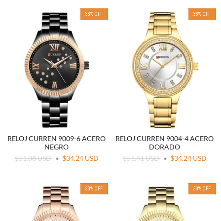
33
%
OFF
33
%
OFF
RELOJ CURREN 9009-6 ACERO
RELOJ CURREN 9004-4 ACERO
NEGRO
DORADO
$51.38 USD
$34.24 USD
$51.41 USD
$34.24 USD
33
%
OFF
33
%
OFF