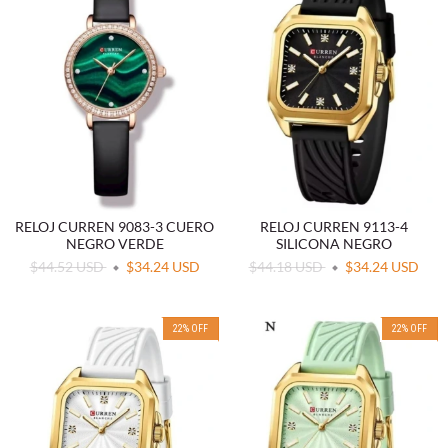
RELOJ CURREN 9083-3 CUERO
RELOJ CURREN 9113-4
NEGRO VERDE
SILICONA NEGRO
$44.52 USD
$34.24 USD
$44.18 USD
$34.24 USD
22
%
OFF
22
%
OFF