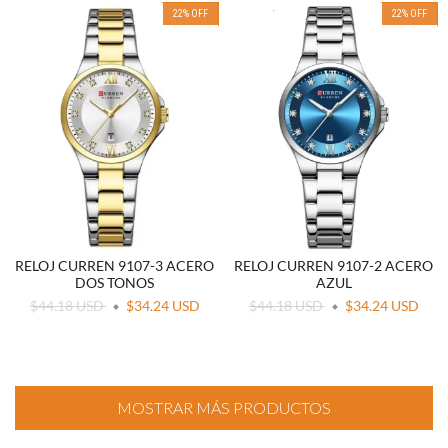
22
%
OFF
22
%
OFF
RELOJ CURREN 9107-3 ACERO
RELOJ CURREN 9107-2 ACERO
DOS TONOS
AZUL
$44.18 USD
$34.24 USD
$44.18 USD
$34.24 USD
MOSTRAR MÁS PRODUCTOS