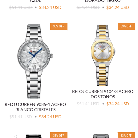
AZUL
DORADO NEGRO
$51.41 USD
$34.24 USD
$51.41 USD
$34.24 USD
33
%
OFF
33
%
OFF
RELOJ CURREN 9104-3 ACERO
DOS TONOS
$51.41 USD
$34.24 USD
RELOJ CURREN 9085-1 ACERO
BLANCO CRISTALES
$51.41 USD
$34.24 USD
33
%
OFF
33
%
OFF