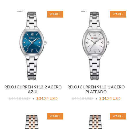
22
%
OFF
22
%
OFF
RELOJ CURREN 9112-2 ACERO
RELOJ CURREN 9112-1 ACERO
AZUL
PLATEADO
$44.18 USD
$34.24 USD
$44.18 USD
$34.24 USD
22
%
OFF
22
%
OFF