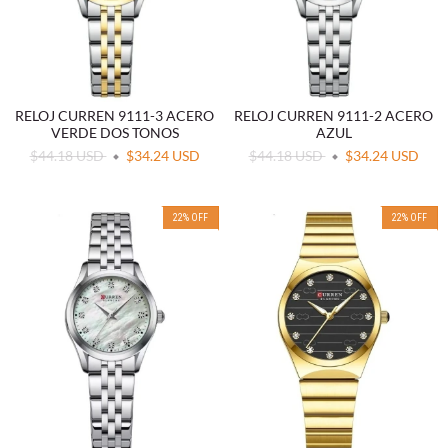
RELOJ CURREN 9111-3 ACERO
RELOJ CURREN 9111-2 ACERO
VERDE DOS TONOS
AZUL
$44.18 USD
$34.24 USD
$44.18 USD
$34.24 USD
22
%
OFF
22
%
OFF