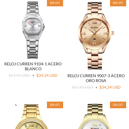
33
%
OFF
33
%
OFF
RELOJ CURREN 9104-1 ACERO
BLANCO
$51.41 USD
$34.24 USD
RELOJ CURREN 9007-3 ACERO
ORO ROSA
$51.41 USD
$34.24 USD
33
%
OFF
33
%
OFF