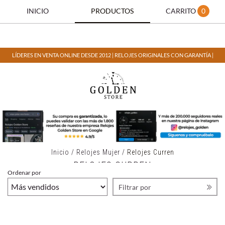
INICIO
PRODUCTOS
CARRITO
0
LÍDERES EN VENTA ONLINE DESDE 2012 | RELOJES ORIGINALES CON GARANTÍA |
Inicio
/
Relojes Mujer
/
Relojes Curren
RELOJES CURREN
Ordenar por
Filtrar por