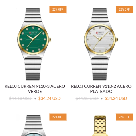
22
%
OFF
22
%
OFF
RELOJ CURREN 9110-3 ACERO
RELOJ CURREN 9110-2 ACERO
VERDE
PLATEADO
$44.18 USD
$34.24 USD
$44.18 USD
$34.24 USD
22
%
OFF
22
%
OFF