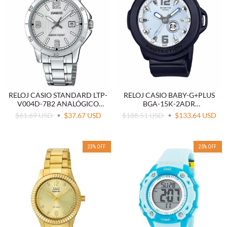
RELOJ CASIO STANDARD LTP-
RELOJ CASIO BABY-G+PLUS
V004D-7B2 ANALÓGICO
BGA-15K-2ADR
ACERO
CONVERTIBLE AZUL
$61.69 USD
$37.67 USD
$188.51 USD
$133.64 USD
23
%
OFF
25
%
OFF