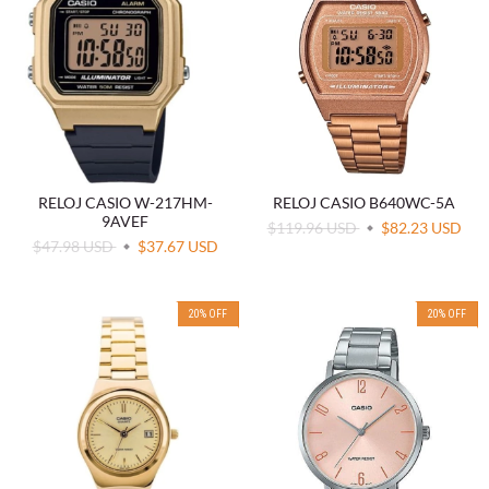
RELOJ CASIO W-217HM-
RELOJ CASIO B640WC-5A
9AVEF
$119.96 USD
$82.23 USD
$47.98 USD
$37.67 USD
20
%
OFF
20
%
OFF