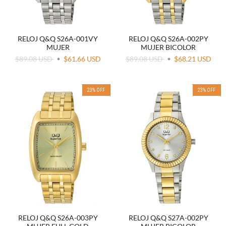
RELOJ Q&Q S26A-001VY
RELOJ Q&Q S26A-002PY
MUJER
MUJER BICOLOR
$89.08 USD
$61.66 USD
$89.08 USD
$68.21 USD
23
%
OFF
23
%
OFF
RELOJ Q&Q S26A-003PY
RELOJ Q&Q S27A-002PY