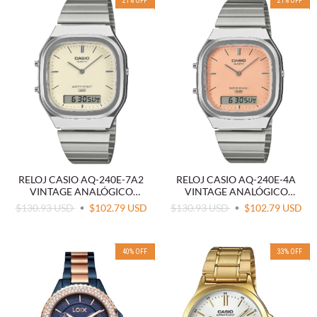
21
%
OFF
21
%
OFF
RELOJ CASIO AQ-240E-7A2
RELOJ CASIO AQ-240E-4A
VINTAGE ANALÓGICO
VINTAGE ANALÓGICO
DIGITAL
DIGITAL
$130.93 USD
$102.79 USD
$130.93 USD
$102.79 USD
40
%
OFF
33
%
OFF