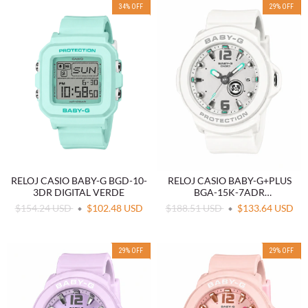
34
%
OFF
29
%
OFF
RELOJ CASIO BABY-G+PLUS
RELOJ CASIO BABY-G BGD-10-
BGA-15K-7ADR
3DR DIGITAL VERDE
CONVERTIBLE BLANCO
$188.51 USD
$133.64 USD
$154.24 USD
$102.48 USD
29
%
OFF
29
%
OFF