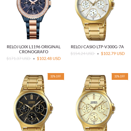
RELOJ LOIX L1196 ORIGINAL
RELOJ CASIO LTP-V300G-7A
CRONOGRAFO
$154.24 USD
$102.79 USD
$171.37 USD
$102.48 USD
33
%
OFF
33
%
OFF