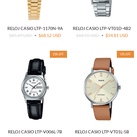
RELOJ CASIO LTP-1170N-9A
RELOJ CASIO LTP-VT01D-4B2
$85.69 USD
$68.52 USD
$68.55 USD
$54.81 USD
35
%
OFF
13
%
OFF
RELOJ CASIO LTP-V006L-7B
RELOJ CASIO LTP-VT01L-5B