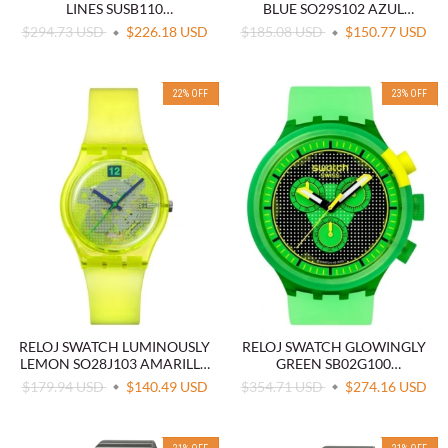
LINES SUSB110
BLUE SO29S102 AZUL
CRONÓGRAFO ROSA Y
TRANSPARENTE
$294.73 USD
$226.18 USD
$185.08 USD
$150.77 USD
NEGRO
22
%
OFF
23
%
OFF
RELOJ SWATCH LUMINOUSLY
RELOJ SWATCH GLOWINGLY
LEMON SO28J103 AMARILLO
GREEN SB02G100
TRANSPARENTE
CRONÓGRAFO VERDE
$179.94 USD
$140.49 USD
$354.71 USD
$274.16 USD