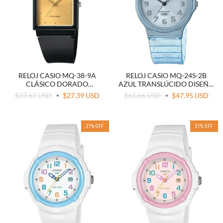
RELOJ CASIO MQ-38-9A
RELOJ CASIO MQ-24S-2B
CLÁSICO DORADO
AZUL TRANSLÚCIDO DISEÑO
ULTRALIGERO
MINIMALISTA
$37.67 USD
$27.39 USD
$61.66 USD
$47.95 USD
21
%
OFF
21
%
OFF