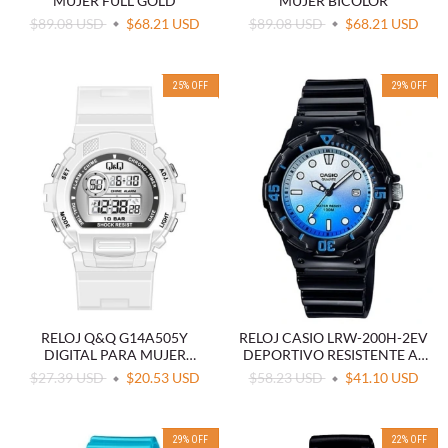
MUJER FULL GOLD
MUJER BICOLOR
$89.08 USD
$68.21 USD
$89.08 USD
$68.21 USD
25
%
OFF
29
%
OFF
RELOJ Q&Q G14A505Y
RELOJ CASIO LRW-200H-2EV
DIGITAL PARA MUJER
DEPORTIVO RESISTENTE AL
BLANCO
AGUA
$27.39 USD
$20.53 USD
$58.23 USD
$41.10 USD
29
%
OFF
22
%
OFF