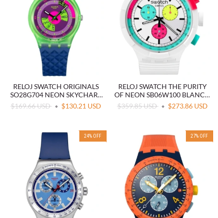
RELOJ SWATCH ORIGINALS
RELOJ SWATCH THE PURITY
SO28G704 NEON SKYCHART
OF NEON SB06W100 BLANCO
VERDE
OVERSIZE
$169.66 USD
$130.21 USD
$359.85 USD
$273.86 USD
24
%
OFF
27
%
OFF