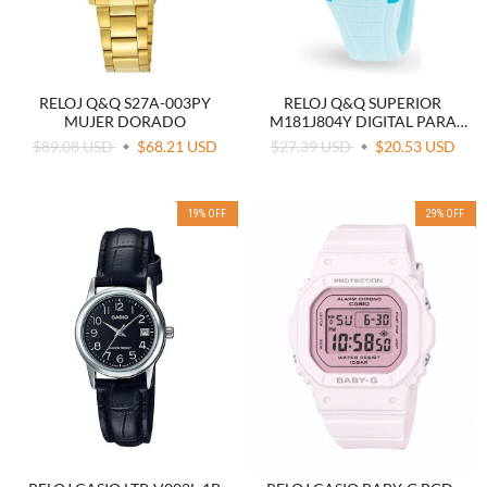
RELOJ Q&Q S27A-003PY
RELOJ Q&Q SUPERIOR
MUJER DORADO
M181J804Y DIGITAL PARA
MUJER
$89.08 USD
$68.21 USD
$27.39 USD
$20.53 USD
19
%
OFF
29
%
OFF