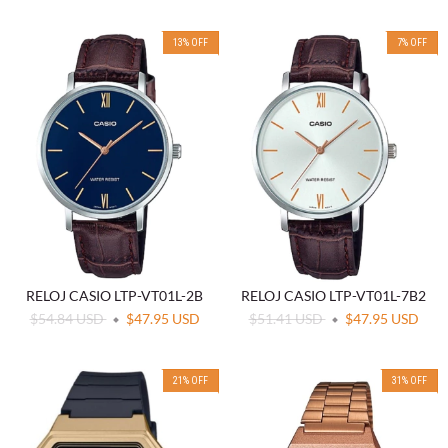
13
%
OFF
7
%
OFF
RELOJ CASIO LTP-VT01L-2B
RELOJ CASIO LTP-VT01L-7B2
$54.84 USD
$47.95 USD
$51.41 USD
$47.95 USD
21
%
OFF
31
%
OFF