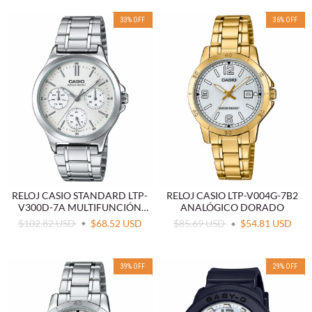
33
%
OFF
36
%
OFF
RELOJ CASIO STANDARD LTP-
RELOJ CASIO LTP-V004G-7B2
V300D-7A MULTIFUNCIÓN
ANALÓGICO DORADO
ACERO
$102.82 USD
$68.52 USD
$85.69 USD
$54.81 USD
39
%
OFF
29
%
OFF