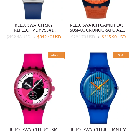
RELOJ SWATCH SKY
RELOJ SWATCH CAMO FLASH
REFLECTIVE YVS541
SUSI400 CRONÓGRAFO AZUL
CRONÓGRAFO ACERO
Y NARANJA
$452.43 USD
$342.40 USD
$294.73 USD
$215.90 USD
INOXIDABLE AZUL
23
%
OFF
19
%
OFF
RELOJ SWATCH FUCHSIA
RELOJ SWATCH BRILLIANTLY