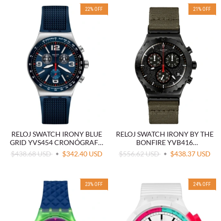
22
%
OFF
21
%
OFF
RELOJ SWATCH IRONY BLUE
RELOJ SWATCH IRONY BY THE
GRID YVS454 CRONÓGRAFO
BONFIRE YVB416
AZUL
CRONÓGRAFO NEGRO
$438.68 USD
$342.40 USD
$556.62 USD
$438.37 USD
23
%
OFF
24
%
OFF