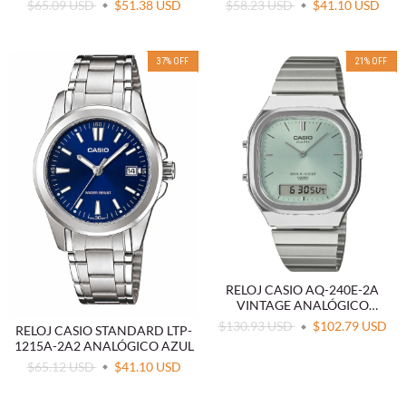
$65.09 USD
$51.38 USD
$58.23 USD
$41.10 USD
37
%
OFF
21
%
OFF
RELOJ CASIO AQ-240E-2A
VINTAGE ANALÓGICO
DIGITAL
$130.93 USD
$102.79 USD
RELOJ CASIO STANDARD LTP-
1215A-2A2 ANALÓGICO AZUL
$65.12 USD
$41.10 USD