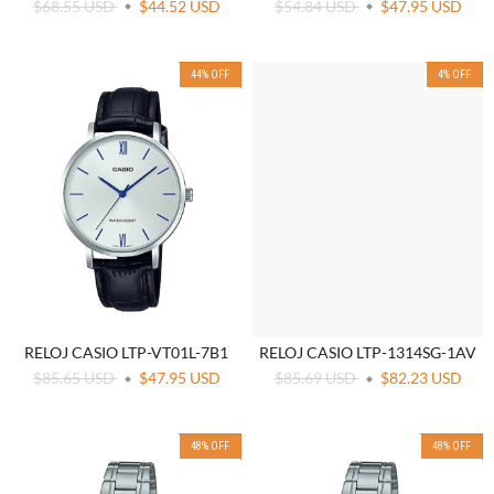
$68.55 USD
$44.52 USD
$54.84 USD
$47.95 USD
44
%
OFF
4
%
OFF
RELOJ CASIO LTP-VT01L-7B1
RELOJ CASIO LTP-1314SG-1AV
$85.65 USD
$47.95 USD
$85.69 USD
$82.23 USD
48
%
OFF
48
%
OFF