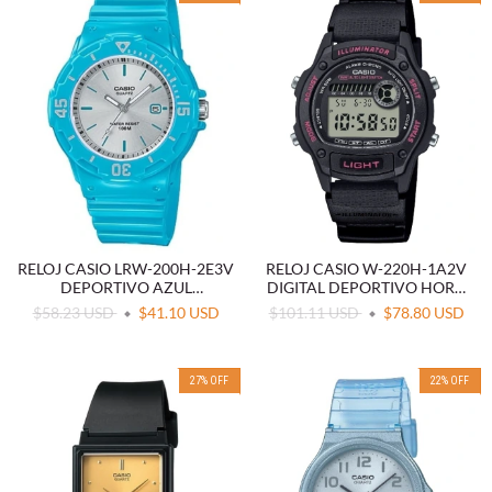
RELOJ CASIO LRW-200H-2E3V
RELOJ CASIO W-220H-1A2V
DEPORTIVO AZUL
DIGITAL DEPORTIVO HORA
RESISTENTE AL AGUA
DUAL
$58.23 USD
$41.10 USD
$101.11 USD
$78.80 USD
27
%
OFF
22
%
OFF