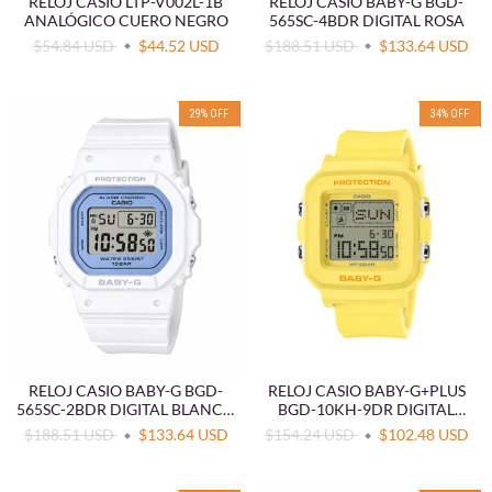
RELOJ CASIO LTP-V002L-1B
RELOJ CASIO BABY-G BGD-
ANALÓGICO CUERO NEGRO
565SC-4BDR DIGITAL ROSA
$54.84 USD
$44.52 USD
$188.51 USD
$133.64 USD
29
%
OFF
34
%
OFF
RELOJ CASIO BABY-G BGD-
RELOJ CASIO BABY-G+PLUS
565SC-2BDR DIGITAL BLANCO
BGD-10KH-9DR DIGITAL
AZUL
AMARILLO
$188.51 USD
$133.64 USD
$154.24 USD
$102.48 USD