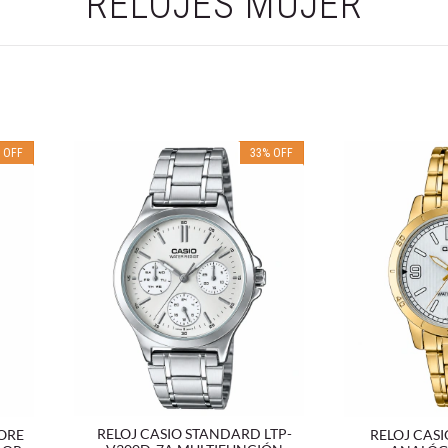
RELOJES MUJER
%
OFF
33
%
OFF
RELOJ CASIO STANDARD LTP-
RELOJ CASI
MORE