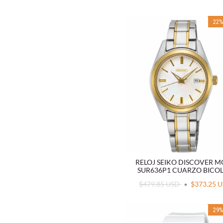
22
RELOJ SEIKO DISCOVER 
SUR636P1 CUARZO BICO
$479.85 USD
$373.25 
29