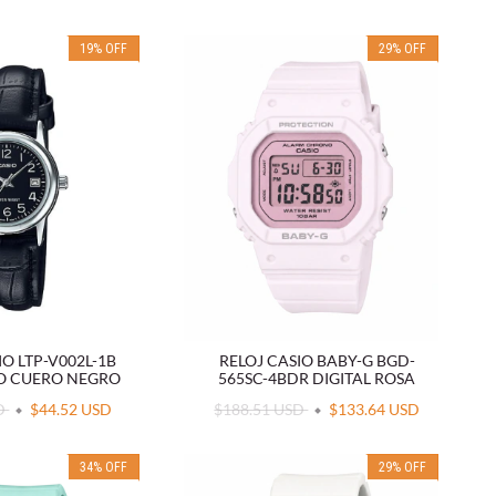
19
%
OFF
29
%
OFF
IO LTP-V002L-1B
RELOJ CASIO BABY-G BGD-
O CUERO NEGRO
565SC-4BDR DIGITAL ROSA
SD
$44.52 USD
$188.51 USD
$133.64 USD
34
%
OFF
29
%
OFF