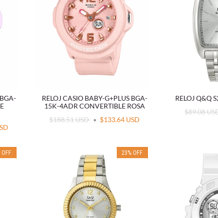
 BGA-
RELOJ CASIO BABY-G+PLUS BGA-
RELOJ Q&Q 
E
15K-4ADR CONVERTIBLE ROSA
$89.08 U
$188.51 USD
$133.64 USD
USD
%
OFF
23
%
OFF