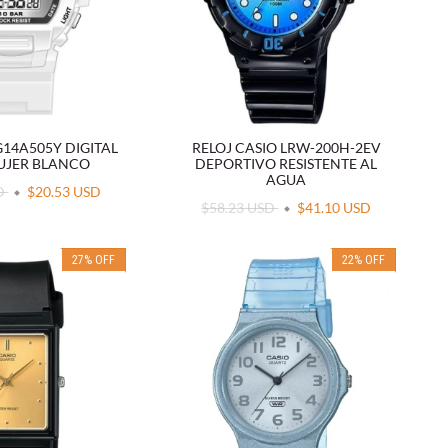
G14A505Y DIGITAL
RELOJ CASIO LRW-200H-2EV
UJER BLANCO
DEPORTIVO RESISTENTE AL
AGUA
SD
$20.53 USD
$58.23 USD
$41.10 USD
27
%
OFF
22
%
OFF