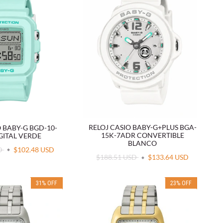
RELOJ CASIO BABY-G+PLUS BGA-
O BABY-G BGD-10-
15K-7ADR CONVERTIBLE
GITAL VERDE
BLANCO
SD
$102.48 USD
$188.51 USD
$133.64 USD
31
%
OFF
23
%
OFF