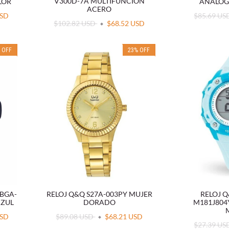
V300D-7A MULTIFUNCIÓN
ANALÓG
LOR
ACERO
$85.69 U
USD
$102.82 USD
$68.52 USD
%
OFF
23
%
OFF
 BGA-
RELOJ Q&Q S27A-003PY MUJER
RELOJ 
AZUL
DORADO
M181J804
USD
$89.08 USD
$68.21 USD
$27.39 U