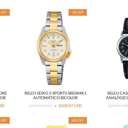
%
OFF
12
%
OFF
MORE
RELOJ SEIKO 5 SPORTS SRE004K1
RELOJ CAS
LOR
AUTOMÁTICO BICOLOR
ANALÓGIC
USD
$565.53 USD
$500.07 USD
$54.84 U
%
OFF
34
%
OFF