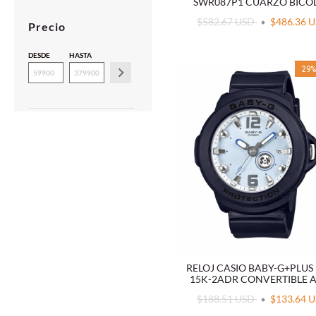
SWR087P1 CUARZO BICO
$582.67 USD
$486.36 
Precio
DESDE
HASTA
29
RELOJ CASIO BABY-G+PLUS
15K-2ADR CONVERTIBLE 
$188.51 USD
$133.64 