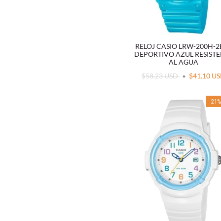
RELOJ CASIO LRW-200H-2
DEPORTIVO AZUL RESIST
AL AGUA
$58.23 USD
$41.10 U
21