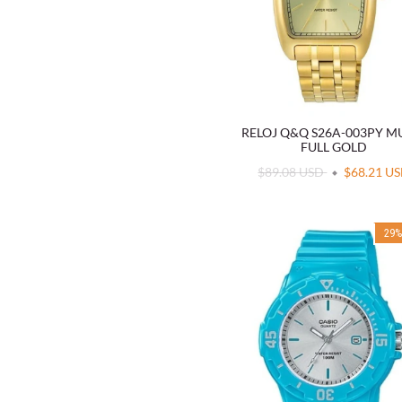
RELOJ Q&Q S26A-003PY M
FULL GOLD
$89.08 USD
$68.21 U
29