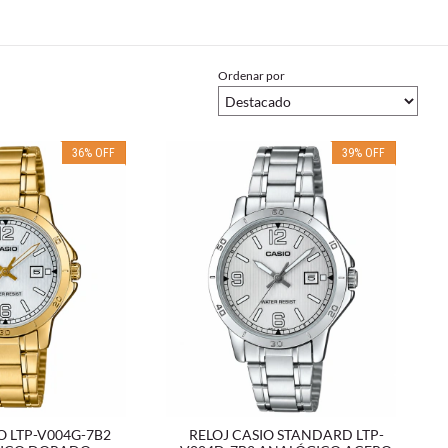
Ordenar por
36
%
OFF
39
%
OFF
O LTP-V004G-7B2
RELOJ CASIO STANDARD LTP-