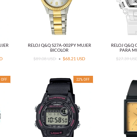
UJER
RELOJ Q&Q S27A-002PY MUJER
RELOJ Q&Q 
BICOLOR
PARA M
SD
$89.08 USD
$68.21 USD
$27.39 U
%
OFF
22
%
OFF