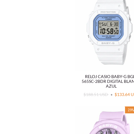
RELOJ CASIO BABY-G BG
565SC-2BDR DIGITAL BL
AZUL
$188.51 USD
$133.64 
29