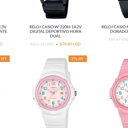
E3V
RELOJ CASIO W-220H-1A2V
RELOJ CASIO
ENTE
DIGITAL DEPORTIVO HORA
DORADO 
DUAL
$37.67 U
SD
$101.11 USD
$78.80 USD
%
OFF
21
%
OFF