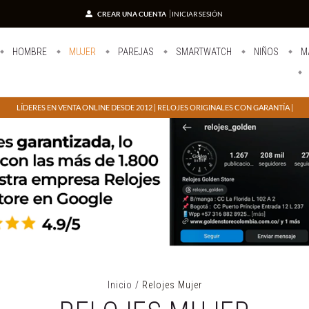
CREAR UNA CUENTA
INICIAR SESIÓN
HOMBRE
MUJER
PAREJAS
SMARTWATCH
NIÑOS
M
LÍDERES EN VENTA ONLINE DESDE 2012 | RELOJES ORIGINALES CON GARANTÍA |
Inicio
/
Relojes Mujer