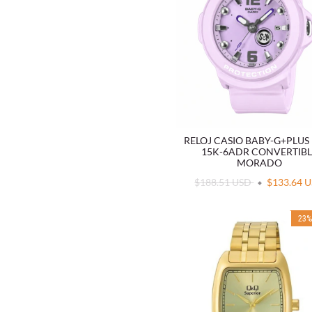
RELOJ CASIO BABY-G+PLUS
15K-6ADR CONVERTIBL
MORADO
$188.51 USD
$133.64 
23