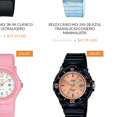
 MQ-38-9A CLÁSICO
RELOJ CASIO MQ-24S-2B AZUL
ULTRALIGERO
TRANSLÚCIDO DISEÑO
MINIMALISTA
SD
$27.39 USD
$61.66 USD
$47.95 USD
21
%
OFF
29
%
OFF