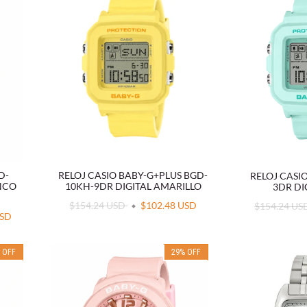
D-
RELOJ CASIO BABY-G+PLUS BGD-
RELOJ CASI
ANCO
10KH-9DR DIGITAL AMARILLO
3DR DI
$154.24 USD
$102.48 USD
$154.24 U
USD
%
OFF
29
%
OFF