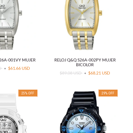
S26A-001VY MUJER
RELOJ Q&Q S26A-002PY MUJER
BICOLOR
SD
$61.66 USD
$89.08 USD
$68.21 USD
25
%
OFF
29
%
OFF