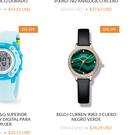
ICO DORADO
V004D-7B2 ANALÓGICO ACERO
SD
$54.81 USD
$61.69 USD
$37.67 USD
25
%
OFF
23
%
OFF
Q&Q SUPERIOR
RELOJ CURREN 9083-3 CUERO
Y DIGITAL PARA
NEGRO VERDE
MUJER
$44.52 USD
$34.24 USD
SD
$20.53 USD