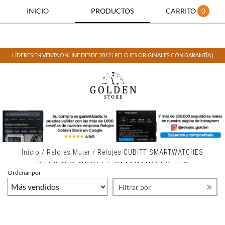
INICIO
PRODUCTOS
CARRITO
0
LÍDERES EN VENTA ONLINE DESDE 2012 | RELOJES ORIGINALES CON GARANTÍA |
Inicio
/
Relojes Mujer
/
Relojes CUBITT SMARTWATCHES
RELOJES CUBITT SMARTWATCHES
Ordenar por
Filtrar por