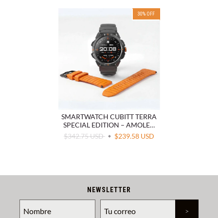
30
%
OFF
SMARTWATCH CUBITT TERRA
SPECIAL EDITION – AMOLED
GPS DUAL BAND RESISTENTE
$342.75 USD
$239.58 USD
MILITAR
NEWSLETTER