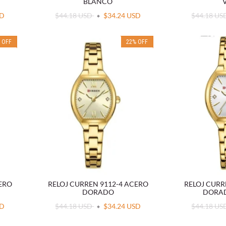
BLANCO
SD
$44.18 USD
$34.24 USD
$44.18 U
%
OFF
22
%
OFF
CERO
RELOJ CURREN 9112-4 ACERO
RELOJ CURR
DORADO
DORA
SD
$44.18 USD
$34.24 USD
$44.18 U