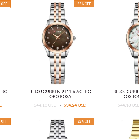
%
OFF
22
%
OFF
CERO
RELOJ CURREN 9111-5 ACERO
RELOJ CURR
ORO ROSA
DOS TO
SD
$44.18 USD
$34.24 USD
$44.18 U
%
OFF
22
%
OFF