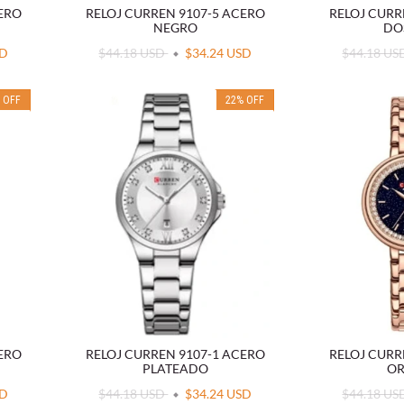
CERO
RELOJ CURREN 9107-5 ACERO
RELOJ CURR
NEGRO
DO
SD
$44.18 USD
$34.24 USD
$44.18 U
%
OFF
22
%
OFF
CERO
RELOJ CURREN 9107-1 ACERO
RELOJ CURR
PLATEADO
OR
SD
$44.18 USD
$34.24 USD
$44.18 U