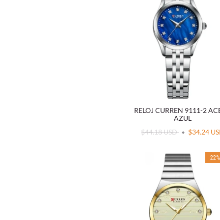
RELOJ CURREN 9111-2 A
AZUL
$44.18 USD
$34.24 U
22