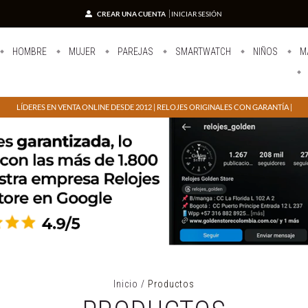
CREAR UNA CUENTA
INICIAR SESIÓN
HOMBRE
MUJER
PAREJAS
SMARTWATCH
NIÑOS
M
LÍDERES EN VENTA ONLINE DESDE 2012 | RELOJES ORIGINALES CON GARANTÍA |
Inicio
/
Productos