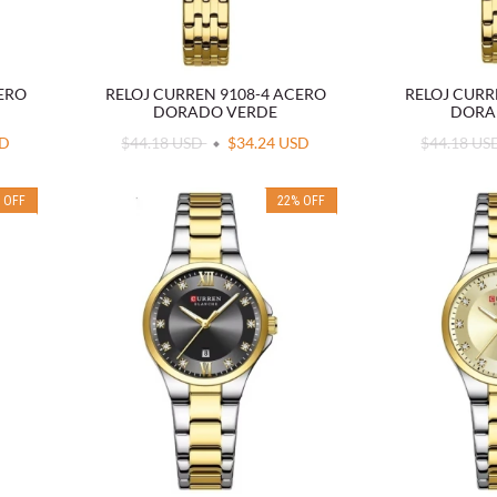
CERO
RELOJ CURREN 9108-4 ACERO
RELOJ CURR
DORADO VERDE
DORA
SD
$44.18 USD
$34.24 USD
$44.18 U
%
OFF
22
%
OFF