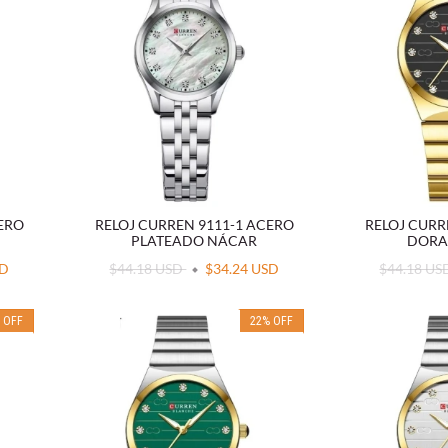
CERO
RELOJ CURREN 9111-1 ACERO
RELOJ CURR
PLATEADO NÁCAR
DORA
SD
$44.18 USD
$34.24 USD
$44.18 U
%
OFF
22
%
OFF