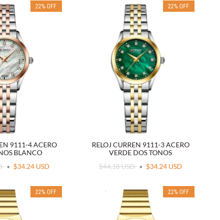
22
%
OFF
22
%
OFF
EN 9111-4 ACERO
RELOJ CURREN 9111-3 ACERO
NOS BLANCO
VERDE DOS TONOS
SD
$34.24 USD
$44.18 USD
$34.24 USD
22
%
OFF
22
%
OFF