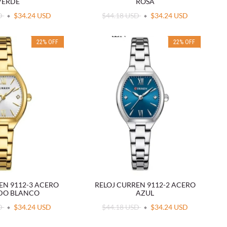
VERDE
ROSA
SD
$34.24 USD
$44.18 USD
$34.24 USD
22
%
OFF
22
%
OFF
EN 9112-3 ACERO
RELOJ CURREN 9112-2 ACERO
DO BLANCO
AZUL
SD
$34.24 USD
$44.18 USD
$34.24 USD