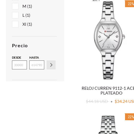
22
M (1)
L (1)
Xl (1)
Precio
DESDE
HASTA
RELOJ CURREN 9112-1 A
PLATEADO
$44.18 USD
$34.24 U
22