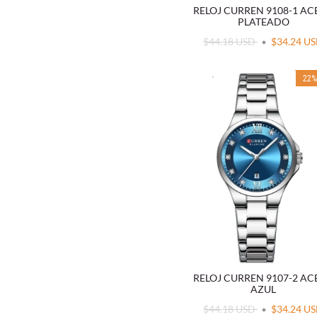
RELOJ CURREN 9108-1 A
PLATEADO
$44.18 USD
$34.24 U
22
RELOJ CURREN 9107-2 A
AZUL
$44.18 USD
$34.24 U