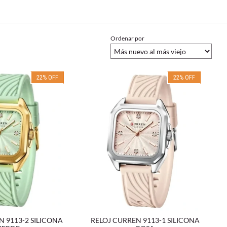
Ordenar por
22
%
OFF
22
%
OFF
N 9113-2 SILICONA
RELOJ CURREN 9113-1 SILICONA