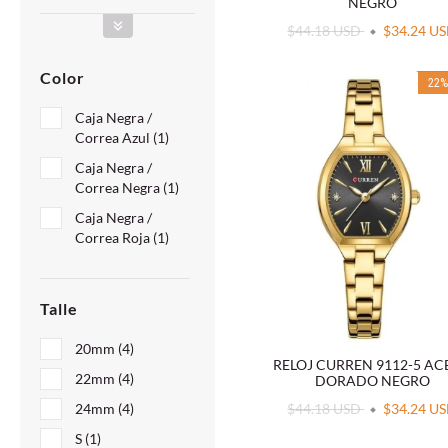
NEGRO
$44.18 USD
$34.24 U
Color
22
Caja Negra /
Correa Azul (1)
Caja Negra /
Correa Negra (1)
Caja Negra /
Correa Roja (1)
Talle
20mm (4)
RELOJ CURREN 9112-5 A
22mm (4)
DORADO NEGRO
24mm (4)
$44.18 USD
$34.24 U
S (1)