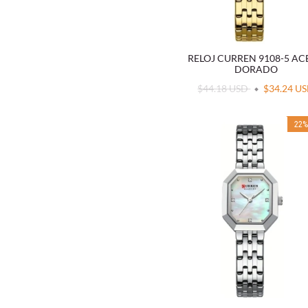
RELOJ CURREN 9108-5 A
DORADO
$44.18 USD
$34.24 U
22