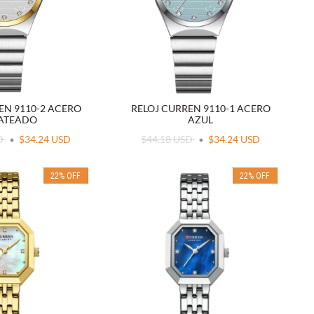
EN 9110-2 ACERO
RELOJ CURREN 9110-1 ACERO
ATEADO
AZUL
SD
$34.24 USD
$44.18 USD
$34.24 USD
22
%
OFF
22
%
OFF