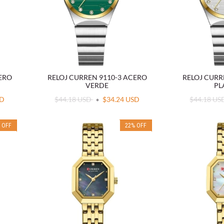
CERO
RELOJ CURREN 9110-3 ACERO
RELOJ CURR
VERDE
PL
SD
$44.18 USD
$34.24 USD
$44.18 U
%
OFF
22
%
OFF