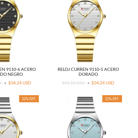
EN 9110-6 ACERO
RELOJ CURREN 9110-5 ACERO
DO NEGRO
DORADO
SD
$34.24 USD
$44.18 USD
$34.24 USD
22
%
OFF
22
%
OFF