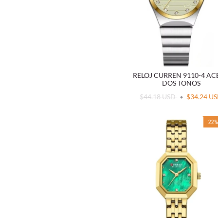
RELOJ CURREN 9110-4 A
DOS TONOS
$44.18 USD
$34.24 U
22