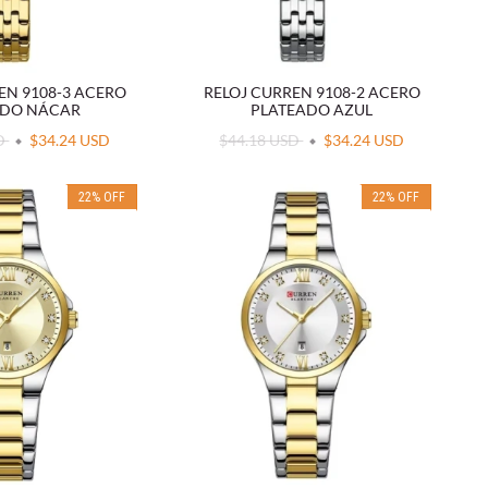
EN 9108-3 ACERO
RELOJ CURREN 9108-2 ACERO
DO NÁCAR
PLATEADO AZUL
SD
$34.24 USD
$44.18 USD
$34.24 USD
22
%
OFF
22
%
OFF