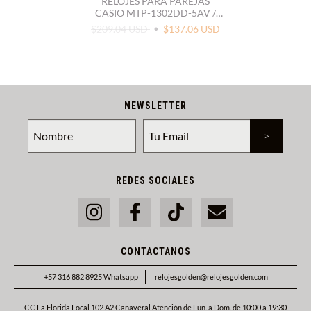
RELOJES PARA PAREJAS
CASIO MTP-1302DD-5AV /
LTP-1302DD-5AV
$209.04 USD
$137.06 USD
NEWSLETTER
REDES SOCIALES
CONTACTANOS
+57 316 882 8925 Whatsapp
relojesgolden@relojesgolden.com
CC La Florida Local 102 A2 Cañaveral Atención de Lun. a Dom. de 10:00 a 19:30