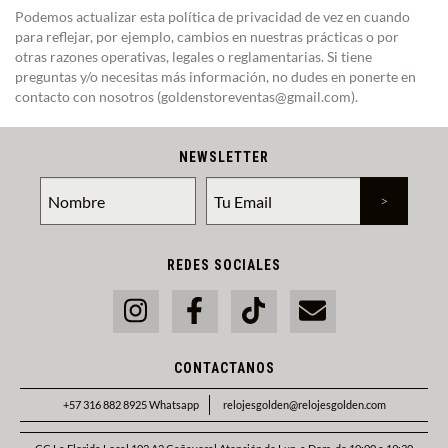
Podemos actualizar esta política de privacidad de vez en cuando
para reflejar, por ejemplo, cambios en nuestras prácticas o por
otras razones operativas, legales o reglamentarias. Si tiene
preguntas y/o necesitas más información, no dudes en ponerte en
contacto con nosotros (
goldenstoreventas@gmail.com
).
NEWSLETTER
REDES SOCIALES
CONTACTANOS
+57 316 882 8925 Whatsapp
relojesgolden@relojesgolden.com