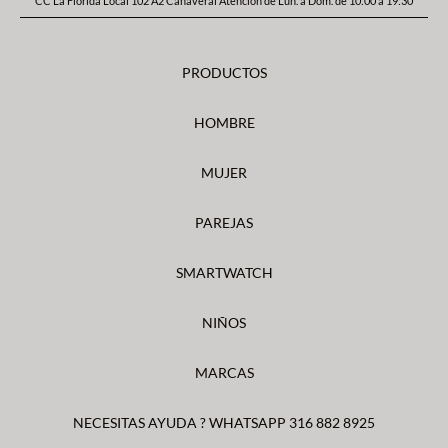
CC La Florida Local 102 A2 Cañaveral Atención de Lun. a Dom. de 10:00 a 19:30
PRODUCTOS
HOMBRE
MUJER
PAREJAS
SMARTWATCH
NIÑOS
MARCAS
NECESITAS AYUDA ? WHATSAPP 316 882 8925