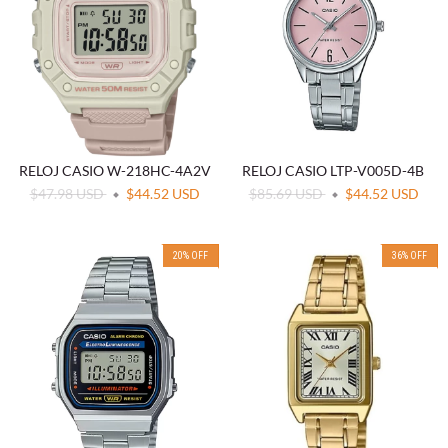
RELOJ CASIO W-218HC-4A2V
RELOJ CASIO LTP-V005D-4B
$47.98 USD
$44.52 USD
$85.69 USD
$44.52 USD
20
%
OFF
36
%
OFF