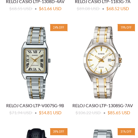
RELOJ CASIO LTP-1308D-4AV
RELOJ CASIO LTP-1183G-7A
$68.55 USD
$61.66 USD
$89.08 USD
$68.52 USD
24
%
OFF
19
%
OFF
RELOJ CASIO LTP-V007SG-9B
RELOJ CASIO LTP-1308SG-7AV
$71.94 USD
$54.81 USD
$106.22 USD
$85.65 USD
39
%
OFF
31
%
OFF