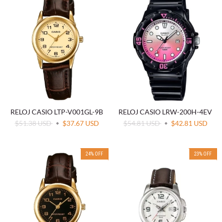
RELOJ CASIO LTP-V001GL-9B
RELOJ CASIO LRW-200H-4EV
$51.38 USD
$37.67 USD
$54.81 USD
$42.81 USD
24
%
OFF
23
%
OFF