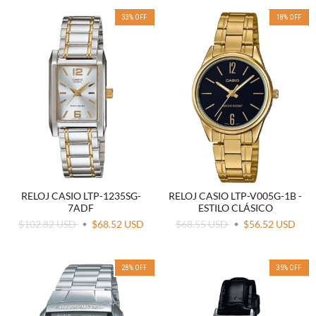
33
%
OFF
18
%
OFF
RELOJ CASIO LTP-1235SG-
RELOJ CASIO LTP-V005G-1B -
7ADF
ESTILO CLÁSICO
$102.82 USD
$68.52 USD
$68.55 USD
$56.52 USD
28
%
OFF
35
%
OFF