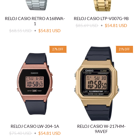
RELOJ CASIO RETRO A168WA-
RELOJ CASIO LTP-V007G-9B
1
$85.69 USD
$54.81 USD
$68.55 USD
$54.81 USD
27
%
OFF
21
%
OFF
RELOJ CASIO LW-204-1A
RELOJ CASIO W-217HM-
9AVEF
$75.40 USD
$54.81 USD