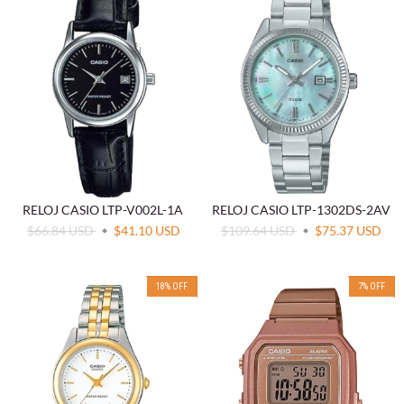
RELOJ CASIO LTP-V002L-1A
RELOJ CASIO LTP-1302DS-2AV
$66.84 USD
$41.10 USD
$109.64 USD
$75.37 USD
18
%
OFF
7
%
OFF