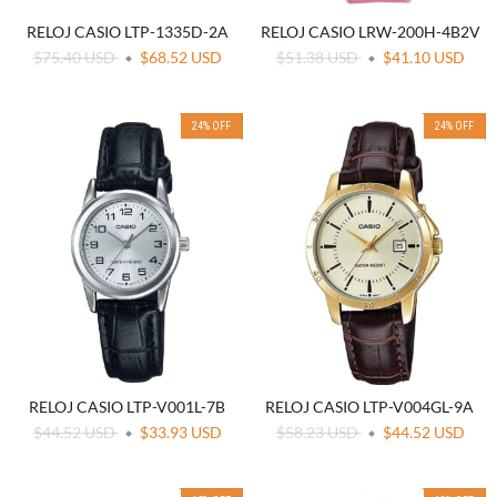
RELOJ CASIO LTP-1335D-2A
RELOJ CASIO LRW-200H-4B2V
$75.40 USD
$68.52 USD
$51.38 USD
$41.10 USD
24
%
OFF
24
%
OFF
RELOJ CASIO LTP-V001L-7B
RELOJ CASIO LTP-V004GL-9A
$44.52 USD
$33.93 USD
$58.23 USD
$44.52 USD