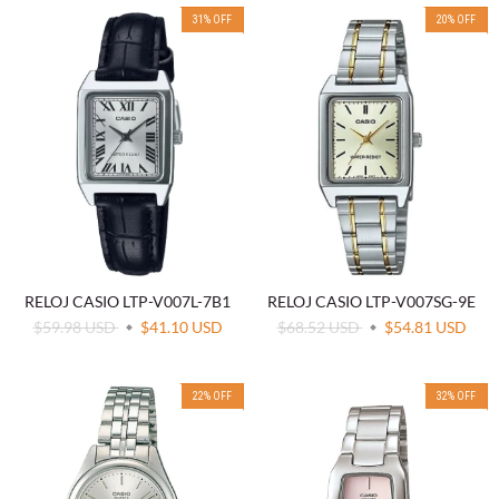
31
%
OFF
20
%
OFF
RELOJ CASIO LTP-V007L-7B1
RELOJ CASIO LTP-V007SG-9E
$59.98 USD
$41.10 USD
$68.52 USD
$54.81 USD
22
%
OFF
32
%
OFF