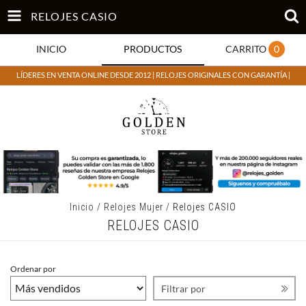
RELOJES CASIO
INICIO
PRODUCTOS
CARRITO
0
LÍDERES EN VENTA ONLINE DESDE 2012 | RELOJES ORIGINALES CON GARANTÍA |
Inicio
/
Relojes Mujer
/
Relojes CASIO
RELOJES CASIO
Ordenar por
Filtrar por