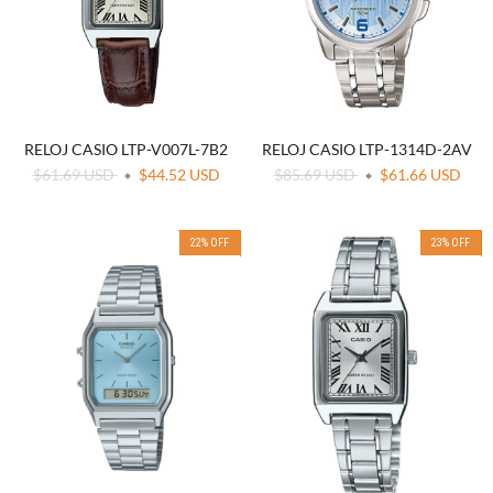
RELOJ CASIO LTP-V007L-7B2
RELOJ CASIO LTP-1314D-2AV
$61.69 USD
$44.52 USD
$85.69 USD
$61.66 USD
22
%
OFF
23
%
OFF