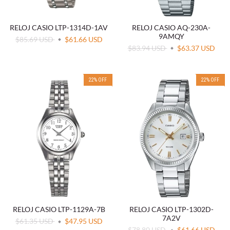
RELOJ CASIO LTP-1314D-1AV
RELOJ CASIO AQ-230A-
9AMQY
$85.69 USD
$61.66 USD
$83.94 USD
$63.37 USD
22
%
OFF
22
%
OFF
RELOJ CASIO LTP-1129A-7B
RELOJ CASIO LTP-1302D-
7A2V
$61.35 USD
$47.95 USD
$78.80 USD
$61.66 USD