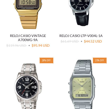
RELOJ CASIO VINTAGE
RELOJ CASIO LTP-V004L-1A
A700WG-9A
$61.69 USD
$44.52 USD
$119.96 USD
$95.94 USD
28
%
OFF
25
%
OFF