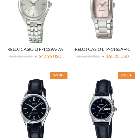
RELOJ CASIO LTP-1129A-7A
RELOJ CASIO LTP-1165A-4C
$61.35 USD
$47.95 USD
$85.69 USD
$58.23 USD
32
%
OFF
22
%
OFF