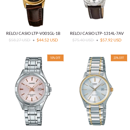
RELOJ CASIO LTP-V001GL-1B
RELOJ CASIO LTP-1314L-7AV
$58.27 USD
$44.52 USD
$75.40 USD
$57.92 USD
10
%
OFF
23
%
OFF