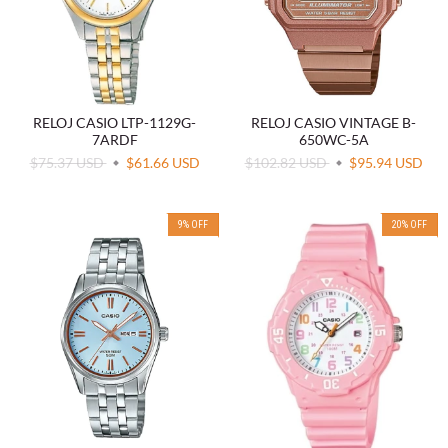
RELOJ CASIO LTP-1129G-
RELOJ CASIO VINTAGE B-
7ARDF
650WC-5A
$75.37 USD
$61.66 USD
$102.82 USD
$95.94 USD
9
%
OFF
20
%
OFF