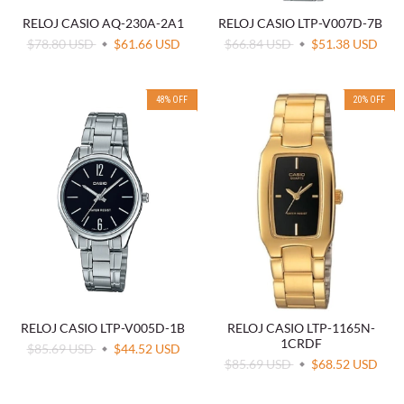
RELOJ CASIO AQ-230A-2A1
RELOJ CASIO LTP-V007D-7B
$78.80 USD
$61.66 USD
$66.84 USD
$51.38 USD
48
%
OFF
20
%
OFF
RELOJ CASIO LTP-V005D-1B
RELOJ CASIO LTP-1165N-
1CRDF
$85.69 USD
$44.52 USD
$85.69 USD
$68.52 USD