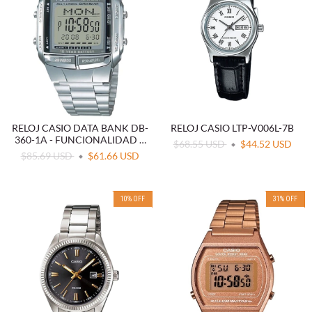
RELOJ CASIO DATA BANK DB-
RELOJ CASIO LTP-V006L-7B
360-1A - FUNCIONALIDAD Y
$68.55 USD
$44.52 USD
DURABILIDAD
$85.69 USD
$61.66 USD
10
%
OFF
31
%
OFF