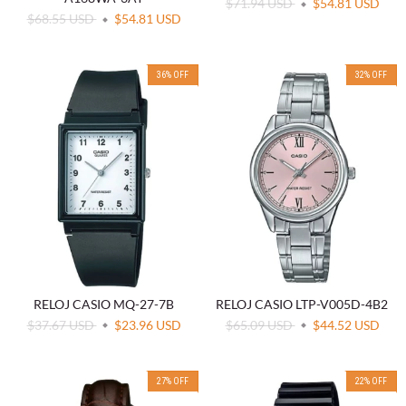
$71.94 USD
$54.81 USD
$68.55 USD
$54.81 USD
36
%
OFF
32
%
OFF
RELOJ CASIO MQ-27-7B
RELOJ CASIO LTP-V005D-4B2
$37.67 USD
$23.96 USD
$65.09 USD
$44.52 USD
27
%
OFF
22
%
OFF