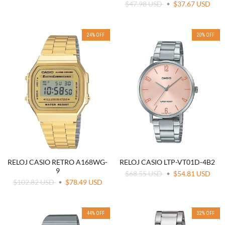
$47.98 USD
$37.67 USD
24
%
OFF
20
%
OFF
RELOJ CASIO RETRO A168WG-
RELOJ CASIO LTP-VT01D-4B2
9
$68.55 USD
$54.81 USD
$102.82 USD
$78.49 USD
44
%
OFF
32
%
OFF