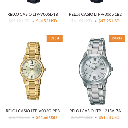
RELOJ CASIO LTP-V005L-1B
RELOJ CASIO LTP-V006L-1B2
$65.12 USD
$44.52 USD
$61.69 USD
$47.95 USD
18
%
OFF
29
%
OFF
RELOJ CASIO LTP-V002G-9B3
RELOJ CASIO LTP-1215A-7A
$75.40 USD
$61.66 USD
$71.94 USD
$51.38 USD