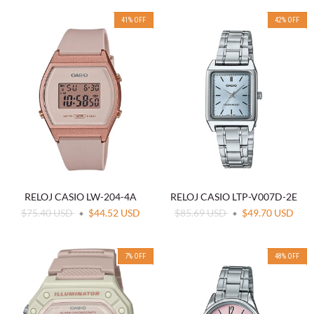
41
%
OFF
42
%
OFF
RELOJ CASIO LW-204-4A
RELOJ CASIO LTP-V007D-2E
$75.40 USD
$44.52 USD
$85.69 USD
$49.70 USD
7
%
OFF
48
%
OFF