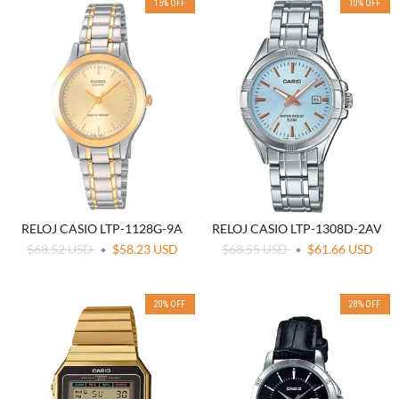
15
%
OFF
10
%
OFF
RELOJ CASIO LTP-1128G-9A
RELOJ CASIO LTP-1308D-2AV
$68.52 USD
$58.23 USD
$68.55 USD
$61.66 USD
20
%
OFF
28
%
OFF