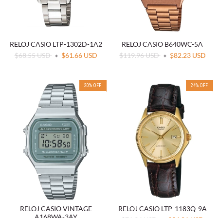
RELOJ CASIO LTP-1302D-1A2
RELOJ CASIO B640WC-5A
$68.55 USD
$61.66 USD
$119.96 USD
$82.23 USD
20
%
OFF
24
%
OFF
RELOJ CASIO VINTAGE
RELOJ CASIO LTP-1183Q-9A
A168WA-3AY