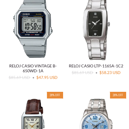
RELOJ CASIO VINTAGE B-
RELOJ CASIO LTP-1165A-1C2
650WD-1A
$85.69 USD
$58.23 USD
$85.69 USD
$47.95 USD
28
%
OFF
28
%
OFF