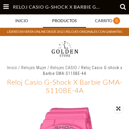
RELOJ CASIO G-SHOCK X BARBIE GMA-S110BE-4A
INICIO
PRODUCTOS
CARRITO
0
LÍDERES EN VENTA ONLINE DESDE 2012 | RELOJES ORIGINALES CON GARANTÍA |
Inicio
/
Relojes Mujer
/
Relojes CASIO
/
Reloj Casio G-shock x
Barbie GMA-S110BE-4A
Reloj Casio G-Shock X Barbie GMA-
S110BE-4A