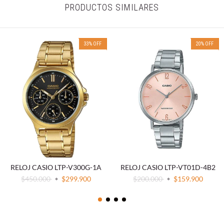
PRODUCTOS SIMILARES
33
%
OFF
20
%
OFF
RELOJ CASIO LTP-V300G-1A
RELOJ CASIO LTP-VT01D-4B2
$450.000
$299.900
$200.000
$159.900