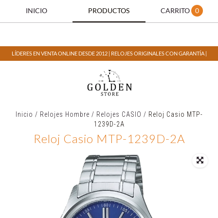
INICIO
PRODUCTOS
CARRITO
0
LÍDERES EN VENTA ONLINE DESDE 2012 | RELOJES ORIGINALES CON GARANTÍA |
Inicio
/
Relojes Hombre
/
Relojes CASIO
/
Reloj Casio MTP-
1239D-2A
Reloj Casio MTP-1239D-2A