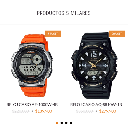
PRODUCTOS SIMILARES
36
%
OFF
20
%
OFF
RELOJ CASIO AE-1000W-4B
RELOJ CASIO AQ-S810W-1B
$220.000
$139.900
$350.000
$279.900