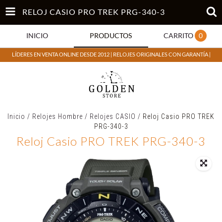
RELOJ CASIO PRO TREK PRG-340-3
INICIO
PRODUCTOS
CARRITO
0
LÍDERES EN VENTA ONLINE DESDE 2012 | RELOJES ORIGINALES CON GARANTÍA |
Inicio
/
Relojes Hombre
/
Relojes CASIO
/
Reloj Casio PRO TREK
PRG-340-3
Reloj Casio PRO TREK PRG-340-3