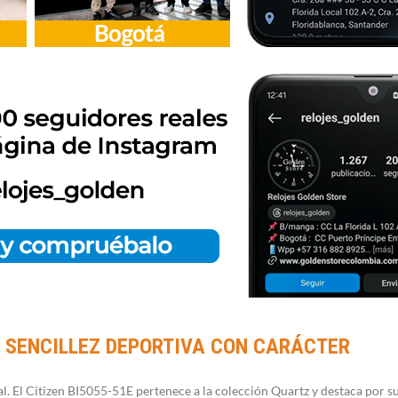
 – SENCILLEZ DEPORTIVA CON CARÁCTER
l. El Citizen BI5055-51E pertenece a la colección Quartz y destaca por su