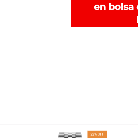
24
%
OFF
22
%
OFF