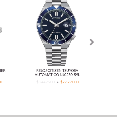
IER
RELOJ CITIZEN TSUYOSA
RE
AUTOMÁTICO NJ0230-59L
AU
00
$3.449.900
$2.629.000
$3