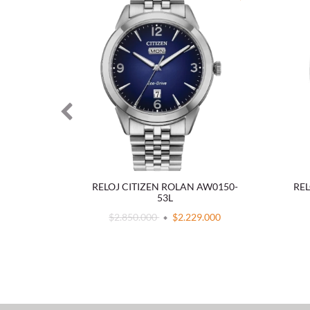
YOSA
RELOJ CITIZEN ROLAN AW0150-
REL
-51X
53L
.000
$2.850.000
$2.229.000