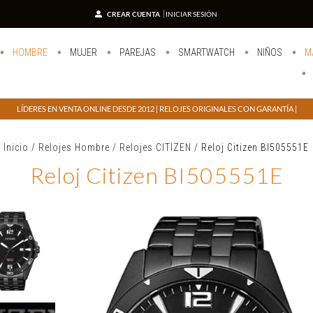
CREAR CUENTA
INICIAR SESIÓN
HOMBRE
MUJER
PAREJAS
SMARTWATCH
NIÑOS
M
LÍDERES EN VENTA ONLINE DESDE 2012 | RELOJES ORIGINALES CON GARANTÍA |
Inicio
/
Relojes Hombre
/
Relojes CITIZEN
/
Reloj Citizen BI505551E
Reloj Citizen BI505551E