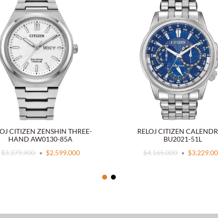
OJ CITIZEN ZENSHIN THREE-
RELOJ CITIZEN CALENDR
HAND AW0130-85A
BU2021-51L
$3.379.900
$2.599.000
$4.165.000
$3.229.0