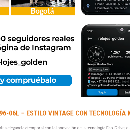
96-06L – ESTILO VINTAGE CON TECNOLOGÍA
a elegancia atemporal con la innovación de la tecnología Eco-Drive, qu