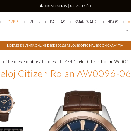
CREAR CUENTA
INICIAR SESIÓN
HOMBRE
MUJER
PAREJAS
SMARTWATCH
NIÑOS
M
LÍDERES EN VENTA ONLINE DESDE 2012 | RELOJES ORIGINALES CON GARANTÍA |
cio
/
Relojes Hombre
/
Relojes CITIZEN
/
Reloj Citizen Rolan AW0096
eloj Citizen Rolan AW0096-0