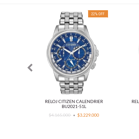
23
%
OFF
22
%
OFF
 THREE-
RELOJ CITIZEN CALENDRIER
REL
5L
BU2021-51L
.000
$4.165.000
$3.229.000