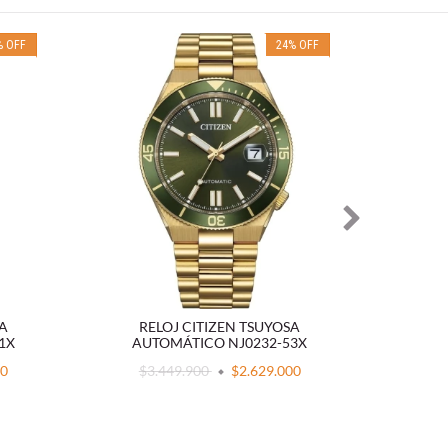
%
OFF
24
%
OFF
SA
RELOJ CITIZEN TSUYOSA
RELOJ
1X
AUTOMÁTICO NJ0232-53X
00
$3.449.900
$2.629.000
$2