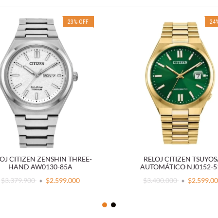
23
%
OFF
24
OJ CITIZEN ZENSHIN THREE-
RELOJ CITIZEN TSUYO
HAND AW0130-85A
AUTOMÁTICO NJ0152-5
$3.379.900
$2.599.000
$3.400.000
$2.599.0