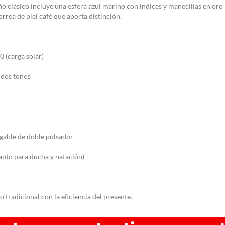
ño clásico incluye una esfera azul marino con índices y manecillas en or
rrea de piel café que aporta distinción.
 (carga solar)
 dos tonos
gable de doble pulsador
apto para ducha y natación)
o tradicional con la eficiencia del presente.