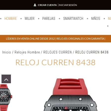
CREAR CUENTA
INICIAR SESIÓN
HOMBRE
MUJER
PAREJAS
SMARTWATCH
NIÑOS
M
LÍDERES EN VENTA ONLINE DESDE 2012 | RELOJES ORIGINALES CON GARANTÍA |
Inicio
/
Relojes Hombre
/
RELOJES CURREN
/
RELOJ CURREN 8438
RELOJ CURREN 8438