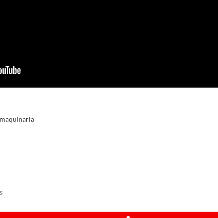
n maquinaria
s