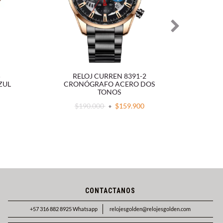
5
RELOJ CURREN 8391-2
R
ZUL
CRONÓGRAFO ACERO DOS
CRO
TONOS
$190.000
$159.900
CONTACTANOS
+57 316 882 8925 Whatsapp
relojesgolden@relojesgolden.com