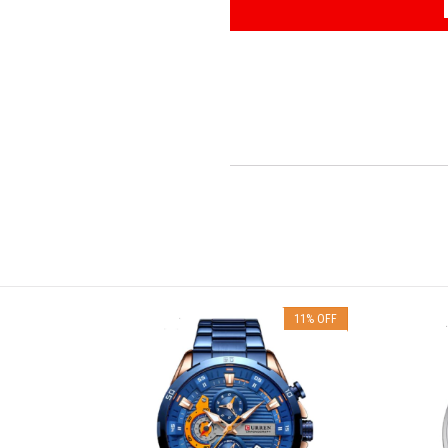
16
%
OFF
11
%
OFF