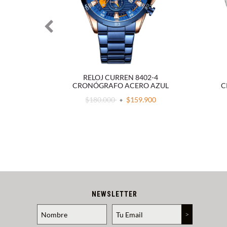
9-3
RELOJ CURREN 8402-4
 NEGRO
CRONÓGRAFO ACERO AZUL
C
900
$180.000
$159.900
NEWSLETTER