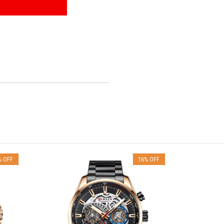
%
OFF
16
%
OFF