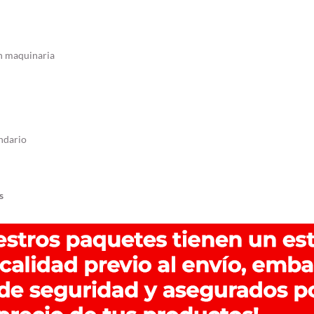
en maquinaria
endario
s