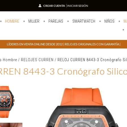
CREAR CUENTA
INICIAR SESIÓN
HOMBRE
MUJER
PAREJAS
SMARTWATCH
NIÑOS
M
LÍDERES EN VENTA ONLINE DESDE 2012 | RELOJES ORIGINALES CON GARANTÍA |
es Hombre
/
RELOJES CURREN
/
RELOJ CURREN 8443-3 Cronógrafo Sil
REN 8443-3 Cronógrafo Silico