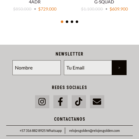
4ADR
G-SQUAD
$850.000
$729.000
$1.100.000
$609.900
NEWSLETTER
REDES SOCIALES
CONTACTANOS
+57 316 882 8925 Whatsapp
relojesgolden@relojesgolden.com