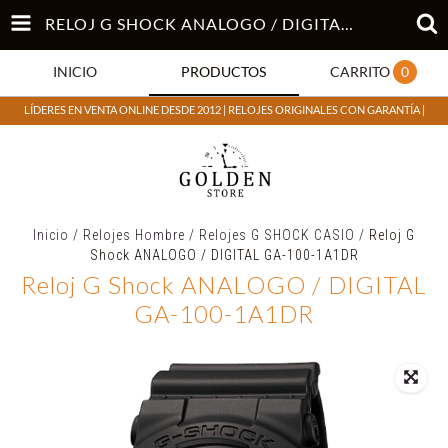
RELOJ G SHOCK ANALOGO / DIGITAL GA-100-1A1DR
INICIO
PRODUCTOS
CARRITO
0
LÍDERES EN VENTA ONLINE DESDE 2012 | RELOJES ORIGINALES CON GARANTÍA |
Inicio
/
Relojes Hombre
/
Relojes G SHOCK CASIO
/
Reloj G
Shock ANALOGO / DIGITAL GA-100-1A1DR
Reloj G Shock ANALOGO / DIGITAL
GA-100-1A1DR