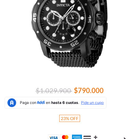
$1.029.900
$790.000
23
%
OFF