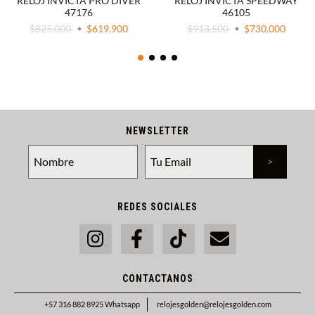
RELOJ INVICTA PRO DIVER
RELOJ INVICTA SPEEDWAY
47176
46105
$825.000
$619.900
$913.500
$730.000
NEWSLETTER
REDES SOCIALES
CONTACTANOS
+57 316 882 8925 Whatsapp
relojesgolden@relojesgolden.com