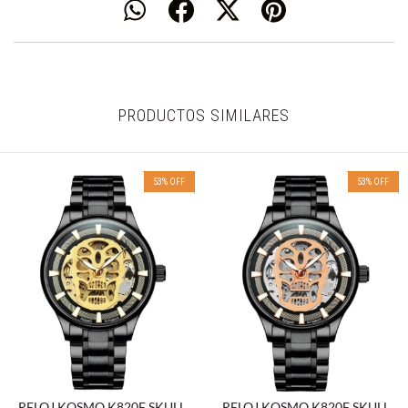
PRODUCTOS SIMILARES
53
%
OFF
53
%
OFF
RELOJ KOSMO K820F SKULL
RELOJ KOSMO K820F SKULL