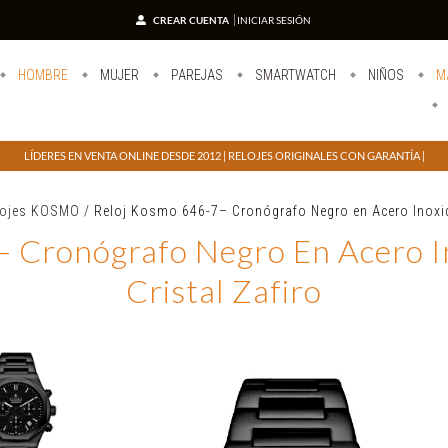
CREAR CUENTA
INICIAR SESIÓN
HOMBRE
MUJER
PAREJAS
SMARTWATCH
NIÑOS
M
LÍDERES EN VENTA ONLINE DESDE 2012 | RELOJES ORIGINALES CON GARANTÍA |
lojes KOSMO
/
Reloj Kosmo 646-7– Cronógrafo Negro en Acero Inoxid
– Cronógrafo Negro En Acero I
Cristal Zafiro