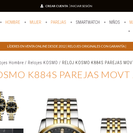
CREAR CUENTA
INICIAR SESIÓN
HOMBRE
MUJER
PAREJAS
SMARTWATCH
NIÑOS
M
LÍDERES EN VENTA ONLINE DESDE 2012 | RELOJES ORIGINALES CON GARANTÍA |
lojes Hombre
/
Relojes KOSMO
/
RELOJ KOSMO K884S PAREJAS MOV
OSMO K884S PAREJAS MOVT