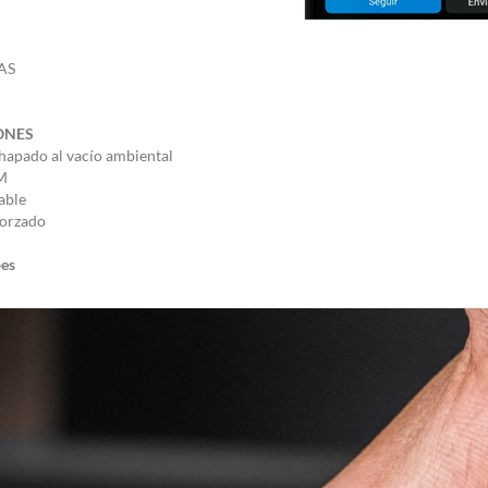
AS
ONES
chapado al vacío ambiental
MM
able
eforzado
bes