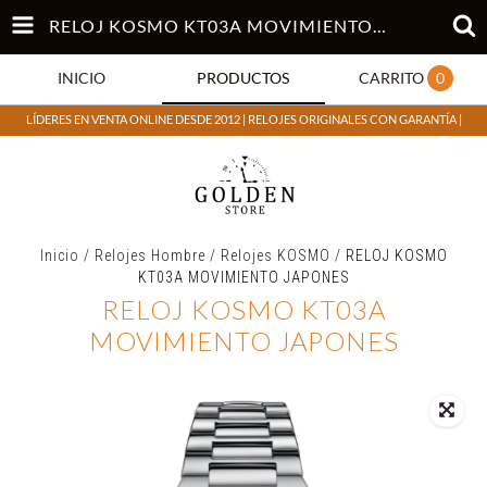
RELOJ KOSMO KT03A MOVIMIENTO JAPONES
INICIO
PRODUCTOS
CARRITO
0
LÍDERES EN VENTA ONLINE DESDE 2012 | RELOJES ORIGINALES CON GARANTÍA |
Inicio
/
Relojes Hombre
/
Relojes KOSMO
/
RELOJ KOSMO
KT03A MOVIMIENTO JAPONES
RELOJ KOSMO KT03A
MOVIMIENTO JAPONES