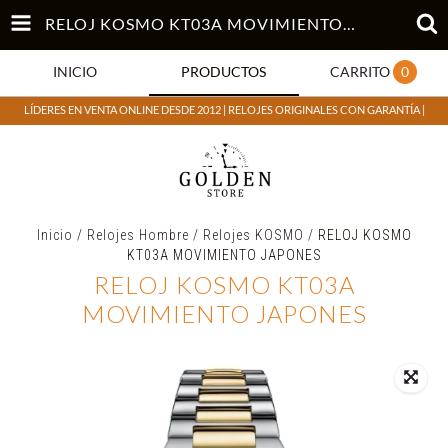
RELOJ KOSMO KT03A MOVIMIENTO JAPONES
INICIO
PRODUCTOS
CARRITO
0
LÍDERES EN VENTA ONLINE DESDE 2012 | RELOJES ORIGINALES CON GARANTÍA |
Inicio
/
Relojes Hombre
/
Relojes KOSMO
/
RELOJ KOSMO
KT03A MOVIMIENTO JAPONES
RELOJ KOSMO KT03A
MOVIMIENTO JAPONES