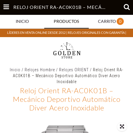
RELOJ ORIENT RA-AC0K01B – MECÁNICO DEPORTIVO AUTOMÁTICO DIVER ACERO INOXIDABLE
INICIO
PRODUCTOS
CARRITO
0
LÍDERES EN VENTA ONLINE DESDE 2012 | RELOJES ORIGINALES CON GARANTÍA |
Inicio
/
Relojes Hombre
/
Relojes ORIENT
/
Reloj Orient RA-
AC0K01B – Mecánico Deportivo Automático Diver Acero
Inoxidable
Reloj Orient RA-AC0K01B –
Mecánico Deportivo Automático
Diver Acero Inoxidable