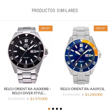
PRODUCTOS SIMILARES
33
%
OFF
20
%
OFF
RELOJ ORIENT RA-AA0008B –
RELOJ ORIENT RA-AA0913L
RELOJ DIVER STYLE
$1.550.000
$1.240.000
AUTOMÁTICO 43.6MM
$2.200.000
$1.479.000
NEGRO ACERO INOXIDABLE
200M