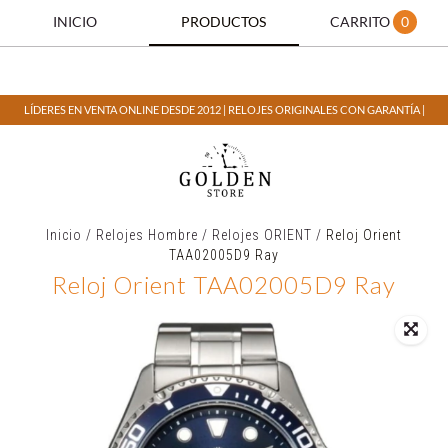
INICIO
PRODUCTOS
CARRITO
0
LÍDERES EN VENTA ONLINE DESDE 2012 | RELOJES ORIGINALES CON GARANTÍA |
Inicio
/
Relojes Hombre
/
Relojes ORIENT
/
Reloj Orient
TAA02005D9 Ray
Reloj Orient TAA02005D9 Ray