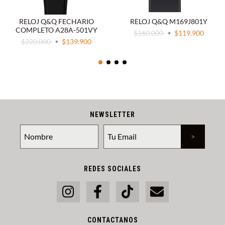
RELOJ Q&Q FECHARIO
RELOJ Q&Q M169J801Y
COMPLETO A28A-501VY
$160.000
$119.900
$220.000
$139.900
NEWSLETTER
REDES SOCIALES
CONTACTANOS