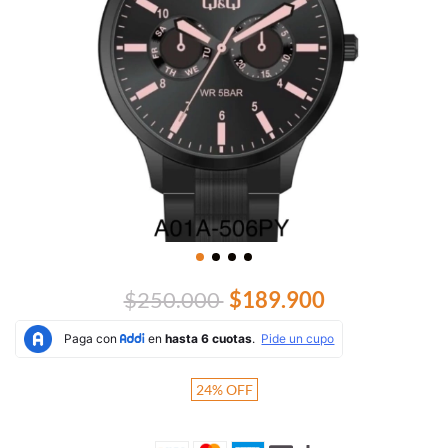
$250.000
$189.900
24
%
OFF