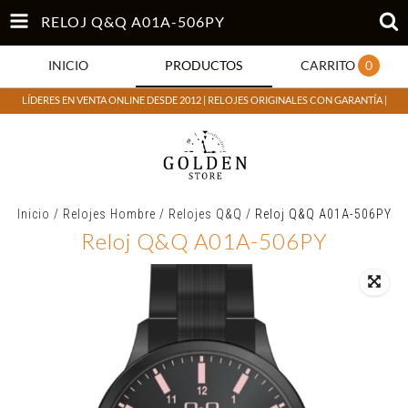
RELOJ Q&Q A01A-506PY
INICIO
PRODUCTOS
CARRITO
0
LÍDERES EN VENTA ONLINE DESDE 2012 | RELOJES ORIGINALES CON GARANTÍA |
Inicio
/
Relojes Hombre
/
Relojes Q&Q
/
Reloj Q&Q A01A-506PY
Reloj Q&Q A01A-506PY