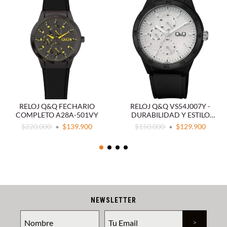
RELOJ Q&Q FECHARIO
RELOJ Q&Q VS54J007Y -
COMPLETO A28A-501VY
DURABILIDAD Y ESTILO
DEPORTIVO
$220.000
$139.900
$150.000
$129.900
NEWSLETTER