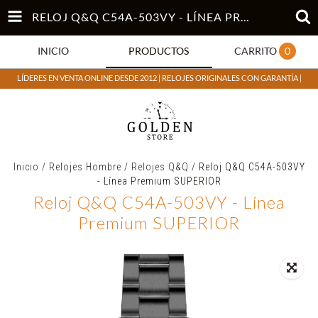
RELOJ Q&Q C54A-503VY - LÍNEA PREMIUM SUPERIOR
INICIO
PRODUCTOS
CARRITO
0
LÍDERES EN VENTA ONLINE DESDE 2012 | RELOJES ORIGINALES CON GARANTÍA |
Inicio
/
Relojes Hombre
/
Relojes Q&Q
/
Reloj Q&Q C54A-503VY
- Línea Premium SUPERIOR
Reloj Q&Q C54A-503VY - Línea
Premium SUPERIOR