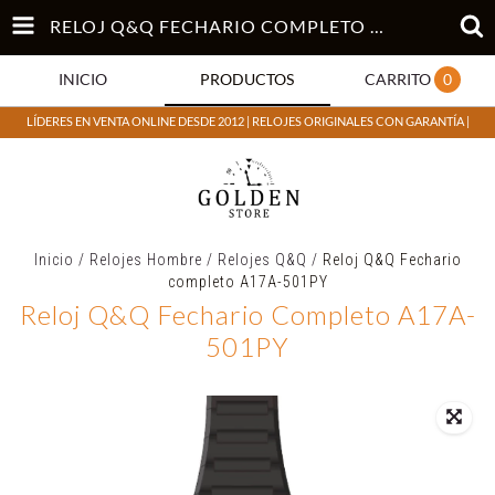
RELOJ Q&Q FECHARIO COMPLETO A17A-501PY
INICIO
PRODUCTOS
CARRITO
0
LÍDERES EN VENTA ONLINE DESDE 2012 | RELOJES ORIGINALES CON GARANTÍA |
Inicio
/
Relojes Hombre
/
Relojes Q&Q
/
Reloj Q&Q Fechario
completo A17A-501PY
Reloj Q&Q Fechario Completo A17A-
501PY