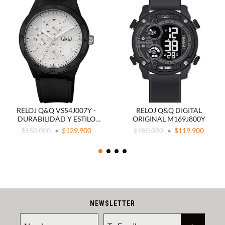
RELOJ Q&Q VS54J007Y -
RELOJ Q&Q DIGITAL
DURABILIDAD Y ESTILO
ORIGINAL M169J800Y
DEPORTIVO
$150.000
$129.900
$180.000
$119.900
NEWSLETTER