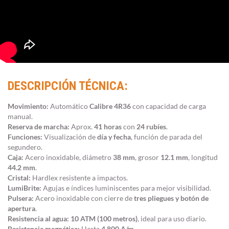
DESCRIPCIÓN TÉCNICA:
Movimiento:
Automático
Calibre 4R36
con capacidad de carga
manual.
Reserva de marcha:
Aprox.
41 horas
con
24 rubíes
.
Funciones:
Visualización de
día y fecha
, función de parada del
segundero.
Caja:
Acero inoxidable, diámetro
38 mm
, grosor
12.1 mm
, longitud
44.2 mm
.
Cristal:
Hardlex resistente a impactos.
LumiBrite:
Agujas e índices luminiscentes para mejor visibilidad.
Pulsera:
Acero inoxidable con cierre de
tres pliegues y botón de
apertura
.
Resistencia al agua:
10 ATM (100 metros)
, ideal para uso diario.
Resistencia magnética:
Hasta
4,800 A/m
.